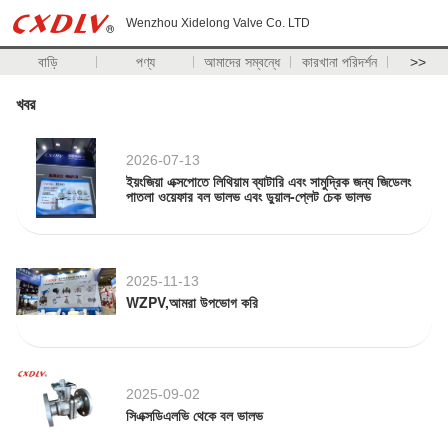
Wenzhou Xidelong Valve Co. LTD
বাড়ি
পণ্য
আমাদের সম্বন্ধে
কারখানা পরিদর্শন
>>
খবর
2026-07-13
ইয়ংজিয়া এক্সপোতে লিথিয়াম ব্যাটারি এবং সামুদ্রিক জন্য জিডেলং
পাতলা ওয়েফার বল ভালভ এবং ডুয়াল-প্লেট চেক ভালভ
2025-11-13
WZPV,আমরা উপভোগ করি
2025-09-02
সিএক্সডিএলভি থেকে বল ভালভ