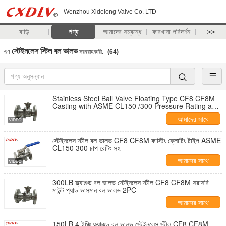
Wenzhou Xidelong Valve Co. LTD
বাড়ি
পণ্য
আমাদের সম্বন্ধে
কারখানা পরিদর্শন
>>
স্টেইনলেস স্টিল বল ভালভ
গুণ
সরবরাহকারী.
(64)
Stainless Steel Ball Valve Floating Type CF8 CF8M
Casting with ASME CL150 /300 Pressure Rating and
Sizes from 12 Inch to 8 Inch
আমাদের সাথে
যোগাযোগ করুন
স্টেইনলেস স্টীল বল ভালভ CF8 CF8M কাস্টিং ফ্লোটিং টাইপ ASME
CL150 300 চাপ রেটিং সহ
আমাদের সাথে
যোগাযোগ করুন
300LB ফ্ল্যাঞ্জড বল ভালভ স্টেইনলেস স্টীল CF8 CF8M সরাসরি
মাউন্ট প্যাড ভাসমান বল ভালভ 2PC
আমাদের সাথে
যোগাযোগ করুন
150LB 4 ইঞ্চি ফ্ল্যাঞ্জড বল ভালভ স্টেইনলেস স্টীল CF8 CF8M