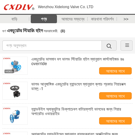
Wenzhou Xidelong Valve Co. LTD
বাড়ি
পণ্য
আমাদের সম্বন্ধে
কারখানা পরিদর্শন
>>
একচুয়েটর স্টিয়ারিং হুইল
গুণ
সরবরাহকারী.
(8)
একচুয়েটর ভাসমান বল ভালভ স্টিয়ারিং হুইল ম্যানুয়াল কাস্টমাইজড রঙ
override
আমাদের সাথে
যোগাযোগ করুন
ভালভ আনুষাঙ্গিক একচুয়েটর হ্যান্ডহেল ম্যানুয়াল ক্লাচ প্রকার গিয়ারবক্স
ডাব্লু -1
আমাদের সাথে
যোগাযোগ করুন
হ্যান্ডউইল অ্যাকুয়ুটার ডিক্লাচেবল বাটারফ্লাই ভালভের জন্য গিয়ার
অপারেটর ওভাররাইড
আমাদের সাথে
যোগাযোগ করুন
অ্যাকুয়েটর হ্যান্ডউইয়েল ম্যানুয়াল বায়ুসংক্রান্ত অ্যাক্টুয়েটার জন্য