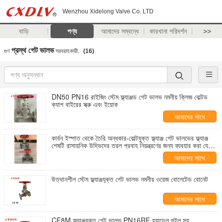
Wenzhou Xidelong Valve Co. LTD
বাড়ি
পণ্য
আমাদের সম্বন্ধে
কারখানা পরিদর্শন
>>
প্রস্থ গেট ভালভ
গুণ
সরবরাহকারী.
(16)
DN50 PN16 রাইজিং স্টেম ফ্ল্যাঞ্জড গেট ভালভ নমনীয় ক্লিজ বোল্টড
ক্যাপ বাইরের স্ক্রু এবং ইয়োক
আমাদের সাথে
যোগাযোগ করুন
কার্বন ইস্পাত থেকে তৈরি অন্ধকার-বোল্টযুক্ত ফ্ল্যাঞ্জ গেট ভালভের ফ্ল্যাঞ্জ
শেষটি রাসায়নিক উদ্ভিদের তরল প্রবাহ নিয়ন্ত্রণের জন্য ব্যবহার করা যেতে
পারে।
আমাদের সাথে
যোগাযোগ করুন
উত্থানশীল স্টেম ফ্ল্যাঞ্জযুক্ত গেট ভালভ নমনীয় ওয়েজ বোলেটেড বোনেট
আমাদের সাথে
যোগাযোগ করুন
CF8M ফ্ল্যাঞ্জযুক্ত গেট ভালভ PN16RF হ্যান্ডেল হুইল সহ