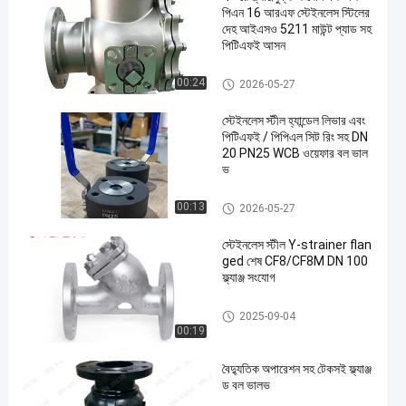
পিএন 16 আরএফ স্টেইনলেস স্টিলের
দেহ আইএসও 5211 মাউন্ট প্যাড সহ
পিটিএফই আসন
স্টেইনলেস স্টিল বল ভালভ
00:24
2026-05-27
স্টেইনলেস স্টীল হ্যান্ডেল লিভার এবং
পিটিএফই / পিপিএল সিট রিং সহ DN
20 PN25 WCB ওয়েফার বল ভাল
ভ
স্টেইনলেস স্টিল বল ভালভ
00:13
2026-05-27
স্টেইনলেস স্টীল Y-strainer flan
ged শেষ CF8/CF8M DN 100
ফ্ল্যাঞ্জ সংযোগ
Y স্ট্রেনার ভালভ
2025-09-04
00:19
বৈদ্যুতিক অপারেশন সহ টেকসই ফ্ল্যাঞ্জ
ড বল ভালভ