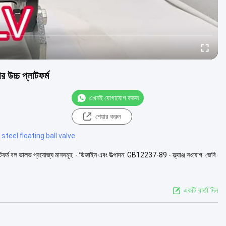
ার উচ্চ প্লাটফর্ম
এখনই যোগাযোগ করুন
শেয়ার করুন
steel floating ball valve
প্ল্যাটফর্ম বল ভালভ প্রযোজ্য মানসমূহ: - ডিজাইন এবং উত্পাদন: GB12237-89 - ফ্ল্যাঞ্জ সংযোগ: জেবি
একটি বার্তা দিন