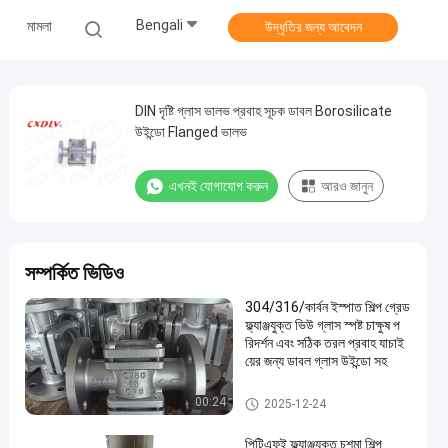
Bengali
মামলা
উদ্ধৃতির জন্য আবেদন
DIN দৃষ্টি গ্লাস ভালভ প্রবাহ সূচক ডাবল Borosilicate
উইন্ডো Flanged ভালভ
এখনই যোগাযোগ করুন
আরও জানুন
সম্পর্কিত ভিডিও
304/316/কার্বন ইস্পাত শিল্প গ্রেড
ফ্ল্যাঞ্জযুক্ত ভিউ গ্লাস স্পষ্ট চাক্ষুষ প
রিদর্শন এবং সঠিক তরল প্রবাহ যাচাই
য়ের জন্য ডাবল গ্লাস উইন্ডো সহ
প্রস্থ দৃষ্টি গ্লাস
00:24
2025-12-24
পিটিএফই ফ্ল্যাঞ্জযুক্ত চশমা শিল্প