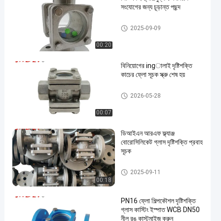
সংযোগের জন্য চূড়ান্ত পছন্দ
প্রস্থ দৃষ্টি গ্লাস
2025-09-09
00:20
বিনিয়োগের ingালাই দৃষ্টিশক্তি
কাচের ফ্লো সূচক স্ক্রু শেষ হয়
প্রস্থ দৃষ্টি গ্লাস
2026-05-28
00:07
ডিআইএন আরএফ ফ্ল্যাঞ্জ
বোরোসিলিকেট গ্লাস দৃষ্টিশক্তি প্রবাহ
সূচক
প্রস্থ দৃষ্টি গ্লাস
2025-09-11
00:18
PN16 ফ্লো শিল্পকৌশল দৃষ্টিশক্তি
গ্লাস কাস্টিং ইস্পাত WCB DN50
নীল রঙ কাস্টমাইজ করুন