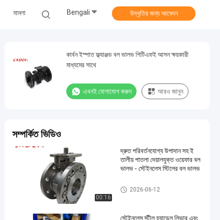
Bengali
মামলা
উদ্ধৃতির জন্য আবেদন
কার্বন ইস্পাত ফ্ল্যাঞ্জড বল ভালভ পিটিএফই আসন ক্ষয়কারী
মাধ্যমের সাথে
এখনই যোগাযোগ করুন
আরও জানুন
সম্পর্কিত ভিডিও
দ্রুত পরিবর্তনযোগ্য উপাদান সহ ই
তালীয় পাতলা দেয়ালযুক্ত ওয়েফার বল
ভালভ - স্টেইনলেস স্টিলের বল ভালভ
প্রস্থ বল ভালভ
2026-06-12
00:16
স্টেইনলেস স্টীল হ্যান্ডেল লিভার এবং