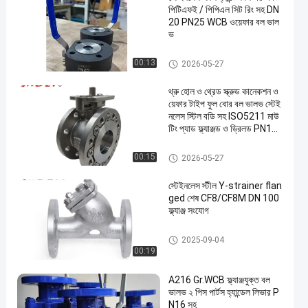
পিটিএফই / পিপিএল সিট রিং সহ DN
20 PN25 WCB ওয়েফার বল ভাল
ভ
স্টেইনলেস স্টিল বল ভালভ
00:13
2026-05-27
থ্রু হোল ও থ্রেড স্ক্রুড কানেকশন ও
য়েফার টাইপ ফুল বোর বল ভালভ স্টেই
নলেস স্টিল বডি সহ ISO5211 মাউ
ন্টিং প্যাড ফ্ল্যাঞ্জড ও ড্রিলড PN16
RF
প্রস্থ বল ভালভ
00:15
2026-05-27
স্টেইনলেস স্টীল Y-strainer flan
ged শেষ CF8/CF8M DN 100
ফ্ল্যাঞ্জ সংযোগ
Y স্ট্রেনার ভালভ
2025-09-04
00:19
A216 Gr.WCB ফ্ল্যাঞ্জযুক্ত বল
ভালভ ২ পিস পার্টস হ্যান্ডেল লিভার P
N16 সহ