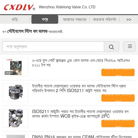
Wenzhou Xidelong Valve Co. LTD
বাড়ি
পণ্য
আমাদের সম্বন্ধে
কারখানা পরিদর্শন
>>
স্টেইনলেস স্টিল বল ভালভ
গুণ
সরবরাহকারী.
৩-ওয়ে ফুল পোর্ট ফ্ল্যাঞ্জড এন্ড বোল ভালভ এল-বোরে পিএন১৬ আইএসও
৫২১১ টপ সহ
আমাদের সাথে যোগাযোগ
করুন
ইতালীয় পাতলা দেয়ালযুক্ত ওয়েফার বল ভালভ স্টেইনলেস স্টিল দ্রুত
পরিবর্তন উপাদান 2 পিসি ISO5211 মাউন্ট প্যাড সহ
আমাদের সাথে যোগাযোগ
করুন
ISO5211 মাউন্টিং প্যাড সহ ইতালীয় পাতলা দেয়ালযুক্ত ওয়েফার বল
ভালভ কার্বন ইস্পাত WCB কুইক-চেঞ্জ কম্পোনেন্ট 2PC
আমাদের সাথে যোগাযোগ
করুন
DN50 PN16 ফ্ল্যাঞ্জড বল ভালভ CF8M স্টেইনলেস স্টীল ডিগ্রেসড