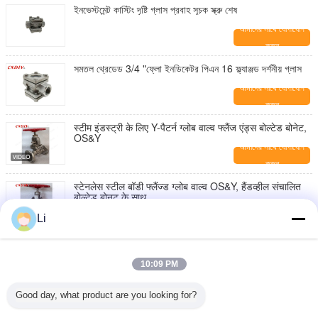
ইনভেস্টমেন্ট কাস্টিং দৃষ্টি গ্লাস প্রবাহ সূচক স্ক্রু শেষ
আমাদের সাথে যোগাযোগ
করুন
সমতল থ্রেডেড 3/4 "ফ্লো ইনডিকেটর পিএন 16 ফ্ল্যাঞ্জড দর্শনীয় গ্লাস
আমাদের সাথে যোগাযোগ
করুন
स्टीम इंडस्ट्री के लिए Y-पैटर्न ग्लोब वाल्व फ्लैंज एंड्स बोल्टेड बोनेट,
OS&Y
আমাদের সাথে যোগাযোগ
করুন
स्टेनलेस स्टील बॉडी फ्लैंज्ड ग्लोब वाल्व OS&Y, हैंडव्हील संचालित
बोल्टेड बोनट के साथ
আমাদের সাথে যোগাযোগ
Li
করুন
ম্যানুয়াল হ্যান্ডহুইল সহ ঢালাই ইস্পাত ফ্ল্যাঞ্জড এঙ্গেল গ্লোব ভালভ, মেরিন
সার্ভিস
10:09 PM
আমাদের সাথে যোগাযোগ
করুন
Good day, what product are you looking for?
ম্যানুয়াল অপারেটেড হ্যান্ডেল হুইল কোণ ফ্ল্যাঞ্জ সংযোগ সঙ্গে গ্লোব ভালভ
সামুদ্রিক জন্য