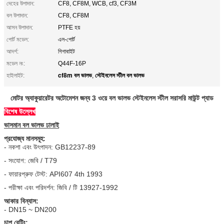
দেহের উপাদান:
CF8, CF8M, WCB, cf3, CF3M
বল উপাদান:
CF8, CF8M
আসন উপাদান:
PTFE হয়
পোর্ট মডেল:
এল-পোর্ট
আদর্শ:
গিগাবাইট
মডেল নং:
Q44F-16P
cf8m বল ভালভ
স্টেইনলেস স্টীল বল ভালভ
হাইলাইট:
,
মোটর অ্যাকুয়ারেটর অটোমেশন জন্য 3 ওয়ে বল ভালভ স্টেইনলেস স্টীল সরাসরি মাউন্ট প্যাড
বিশেষ উল্লেখ
ভাসমান বল ভালভ ঢালাই
প্রযোজ্য মানসমূহ:
- নকশা এবং উৎপাদন: GB12237-89
- সংযোগ: জেবি / T79
- ফায়ারপ্রুফ টেস্ট: API607 4th 1993
- পরীক্ষা এবং পরিদর্শন: জিবি / টি 13927-1992
আকার বিন্যাস:
- DN15 ~ DN200
চাপ রেটিং: