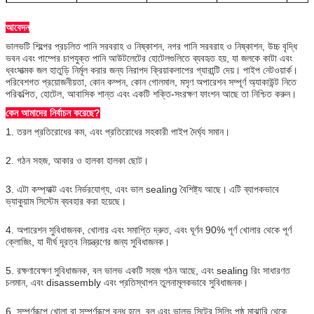
125
280
190
আবেদন
150
440
220
ভালভটি শিল্পের প্রচলিত পানি সরবরাহ ও নিষ্কাশন, নগর পানি সরবরাহ ও নিষ্কাশন, উচ্চ বৃদ্ধি
200
550
275
ভবন এবং পাম্পের চাপযুক্ত পানি আউটলেটের হোটেলগুলিতে ব্যবহৃত হয়, যা জলকে কাটা এবং
ধ্বংসাত্মক জল হাতুড়ি নির্মূল করার জন্য নিরাপদ ক্রিয়াকলাপের গ্যারান্টি দেয়। পাইপ নেটওয়ার্ক।
পরিবেশগত প্রয়োজনীয়তা, কোন কম্পন, কোন গোলমাল, মসৃণ অপারেশন সম্পূর্ণ অ্যাকাউন্ট নিতে
পরিকল্পিত, হোটেল, আবাসিক শান্ত এবং একটি শক্তি-সংরক্ষণ ফাংশন আছে তা নিশ্চিত করুন।
কেন আমাদের নির্বাচন করেছে?
1. তরল প্রতিরোধের কম, এবং প্রতিরোধের সহকারী পাইপ দৈর্ঘ্য সমান।
2. গঠন সহজ, আকার ও হালকা হালকা ছোট।
3. এটা কম্প্যাক্ট এবং নির্ভরযোগ্য, এবং ভাল sealing বৈশিষ্ট্য আছে।
এটি ব্যাপকভাবে
ভ্যাকুয়াম সিস্টেম ব্যবহার করা হয়েছে।
4. অপারেশন সুবিধাজনক, খোলার এবং সমাপ্তি দ্রুত, এবং ঘূর্ণন 90% পূর্ণ খোলার থেকে পূর্ণ
ক্লোজিং, যা দীর্ঘ দূরত্ব নিয়ন্ত্রণের জন্য সুবিধাজনক।
5. রক্ষণাবেক্ষণ সুবিধাজনক, বল ভালভ একটি সহজ গঠন আছে, এবং sealing রিং সাধারণত
চলমান, এবং disassembly এবং প্রতিস্থাপন তুলনামূলকভাবে সুবিধাজনক।
6. সম্পূর্ণরূপে খোলা বা সম্পূর্ণরূপে বন্ধ হলে, বল এবং ভালভ সিটের সিলিং পৃষ্ঠ মাঝারি থেকে