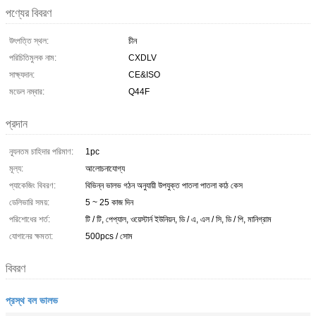
পণ্যের বিবরণ
উৎপত্তি স্থল:
চীন
পরিচিতিমুলক নাম:
CXDLV
সাক্ষ্যদান:
CE&ISO
মডেল নম্বার:
Q44F
প্রদান
ন্যূনতম চাহিদার পরিমাণ:
1pc
মূল্য:
আলোচনাযোগ্য
প্যাকেজিং বিবরণ:
বিভিন্ন ভালভ গঠন অনুযায়ী উপযুক্ত পাতলা পাতলা কাঠ কেস
ডেলিভারি সময়:
5 ~ 25 কাজ দিন
পরিশোধের শর্ত:
টি / টি, পেপ্যাল, ওয়েস্টার্ন ইউনিয়ন, ডি / এ, এল / সি, ডি / পি, মানিগ্রাম
যোগানের ক্ষমতা:
500pcs / সোম
বিবরণ
প্রস্থ বল ভালভ