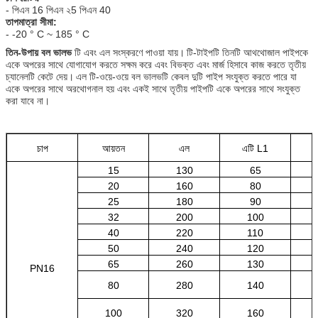
- পিএন 16 পিএন ২5 পিএন 40
তাপমাত্রা সীমা:
- -20 ° C ~ 185 ° C
তিন-উপায় বল ভালভ
টি এবং এল সংস্করণে পাওয়া যায়।
টি-টাইপটি তিনটি আথথোজাল পাইপকে
একে অপরের সাথে যোগাযোগ করতে সক্ষম করে এবং বিভক্ত এবং মার্জ হিসাবে কাজ করতে তৃতীয়
চ্যানেলটি কেটে দেয়।
এল টি-ওয়ে-ওয়ে বল ভালভটি কেবল দুটি পাইপ সংযুক্ত করতে পারে যা
একে অপরের সাথে অরথোগনাল হয় এবং একই সাথে তৃতীয় পাইপটি একে অপরের সাথে সংযুক্ত
করা যাবে না।
চাপ
আয়তন
এল
এটি L1
15
130
65
20
160
80
25
180
90
32
200
100
40
220
110
50
240
120
65
260
130
PN16
80
280
140
100
320
160