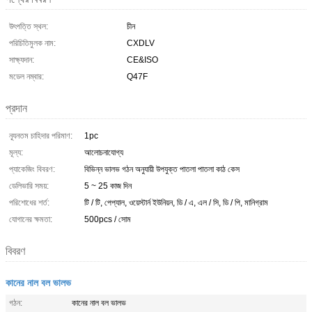
উৎপত্তি স্থল:
চীন
পরিচিতিমুলক নাম:
CXDLV
সাক্ষ্যদান:
CE&ISO
মডেল নম্বার:
Q47F
প্রদান
ন্যূনতম চাহিদার পরিমাণ:
1pc
মূল্য:
আলোচনাযোগ্য
প্যাকেজিং বিবরণ:
বিভিন্ন ভালভ গঠন অনুযায়ী উপযুক্ত পাতলা পাতলা কাঠ কেস
ডেলিভারি সময়:
5 ~ 25 কাজ দিন
পরিশোধের শর্ত:
টি / টি, পেপ্যাল, ওয়েস্টার্ন ইউনিয়ন, ডি / এ, এল / সি, ডি / পি, মানিগ্রাম
যোগানের ক্ষমতা:
500pcs / সোম
বিবরণ
কানের নাল বল ভালভ
গঠন:
কানের নাল বল ভালভ