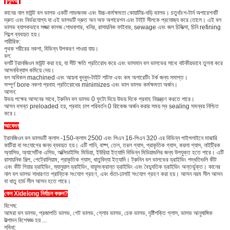
সুবিধা
কানের নাল মাউন্ট বল ভালভ একটি লাভজনক এবং উচ্চ-কর্মক্ষমতা কোয়ার্টার-ঘড়ি ভালভ। চতুর্থাংশ-টার্ন অপারেশনটি
দ্রুত এবং নির্ভরযোগ্য যা এই ভালভটি দ্রুত অন অফ অপারেশন এবং টাইট সীলকে প্রযোজ্য করে তোলে। এই বল
ভালভ ব্যাপকভাবে সজ্জা কাগজ শোধনাগার, খনির, রাসায়নিক ফাইবার, sewage এবং জল চিকিত্সা, চিনি refining
শিল্পে ব্যবহৃত হয়।
শারীরিক:
পৃথক শরীরের নকশা, বিভিন্ন উপকরণ পাওয়া যায়।
বল:
বলটি ট্রানজিওন মাউন্ট করা হয়, যা সীট ক্ষতি প্রতিরোধ করে এবং ভাসমান বল ভালভের সাথে নাটকীয়ভাবে তুলনা করে
আসনবিন্যাস কমিয়ে দেয়।
বল অবিকল machined এবং আয়না বুদ্বুদ-টাইট শাটফ এবং কম অপারেটিং টর্ক জন্য সমাপ্ত।
সম্পূর্ণ bore নকশা প্রবাহ প্রতিরোধের minimizes এবং ভাল ভালভ কর্মক্ষমতা অর্জন।
আসন:
উভয় পক্ষের আসনের সাথে, ট্রুনিন বল ভালভ 0 ফুটো দিয়ে উভয় দিকে প্রবাহ নিয়ন্ত্রণ করতে পারে।
আসন বসন্ত preloaded হয়, প্রবাহ চাপ পরিবর্তন 0 রিাকেজ অর্জন করার সময় স্ব sealing সমন্বয় নিশ্চিত
করে।
আবেদন
ট্রানজিওন বল ভালভটি ক্লাস -150-ক্লাস 2500 এবং পিএন 16-পিএন 320 এর বিভিন্ন পাইপলাইনে মাঝারি
কাটিয়া বা সংযোগের জন্য ব্যবহৃত হয়। এটি পানি, বাষ্প, তেল, তরল গ্যাস, প্রাকৃতিক গ্যাস, কয়লা গ্যাস, নাইট্রিক
অ্যাসিড, অ্যাসেটিক এসিড, অক্সিডাইসিং মিডিয়া, ইউরিয়া ইত্যাদি বিভিন্ন মিডিয়াগুলির জন্য উপযুক্ত হতে পারে। এটি
রাসায়নিক শিল্প, পেট্রোলিয়াম, প্রাকৃতিক গ্যাস, ধাতুবিদ্যা ইত্যাদি। ট্রুনিন বল ভালভের ড্রাইভিং পদ্ধতিগুলি কীট
এবং কীট গিয়ার ড্রাইভিং, ম্যানুয়াল ড্রাইভিং, বায়ুসংক্রান্ত ড্রাইভিং এবং বৈদ্যুতিক ড্রাইভিং অন্তর্ভুক্ত। কানের
নাল বল ভালভ সাধারণত প্রান্তিক সংযোগ গ্রহণ, এবং গুঁতা-ঢালাই সংযোগ গ্রহণ করা হয়। আসন নরম সীল আসন
বা ধাতু হার্ড সীল আসন হতে পারে।
কেন Xidelong নির্বাচন করুন?
বিশেষ:
আমরা বল ভালভ, প্রজাপতি ভালভ, গেট ভালভ, গ্লোব ভালভ, চেক ভালভ, দৃষ্টিশক্তি গ্লাস, ভালভ আনুষাঙ্গিক
উত্পাদন বিশেষজ্ঞ হয় ...
সুবিধা: