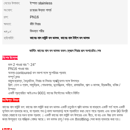
দেহের উপাদান:
ইস্পাত stainless
সংযোগ:
চক্রের উন্নত পার্শ্ব
চাপ:
PN16
ক্ষমতা:
কীট গিয়ার
درجه:
বিভক্ত শরীর
কানের নাল মাউন্ট বল ভালভ
কানের নাল টাইপ বল ভালভ
হাইলাইট:
,
কাস্টিং কানের নাল বল ভালভ ডবল ফ্লেক্স গিয়ার বক্স অপারেটর শেষ
বিশেষ উল্লেখ
মাপ 2 পাওয়া যায় "- 24"
PN16 পাওয়া যায়
অনন্য contoured বল নকশা সঙ্গে সুপেরিয়র প্রবাহ
সম্পূর্ণ বন্দর
বায়ুসংক্রান্ত, বৈদ্যুতিক, গিয়ার বা লিভার অ্যাক্টুয়েশন সঙ্গে উপলব্ধ
শিল্প: তেল ও গ্যাস, সামুদ্রিক, শোধনাগার, ভূতাত্ত্বিক, শক্তি, রাসায়নিক, পাল্প ও কাগজ, ক্রিজনীয়, খনিজ /
ইস্পাত
একটি প্রত্যয়িত আইএসও 9001 মানের সিস্টেমের অধীনে নির্মিত
সংক্ষিপ্ত বিবরণ
কানের নাল মাউন্ট বল: কানের নাল মাউন্ট করা বল ভালভ একটি চতুর্থাংশ পাল্টা ভালভ যা মাধ্যমে একটি গর্ত সঙ্গে একটি
ঘূর্ণমান বল ব্যবহার করে, যা প্রবাহ পথ (খোলা অবস্থান) সঙ্গে প্রবাহিত করা যেতে পারে প্রবাহ এবং ব্লক 90 ডিগ্রী
দ্বারা ঘোরানো হয় যখন ব্লক প্রবাহ । একটি কানের নাল মাউন্ট বল উপরের এবং নীচে, যা বড় এবং উচ্চ চাপ ভালভ
জন্য উপযুক্ত হয় যান্ত্রিক নোঙ্গর আছে। বল ভালভ চালু / বন্ধ এবং throttling সেবা জন্য ব্যবহার করা হয়।