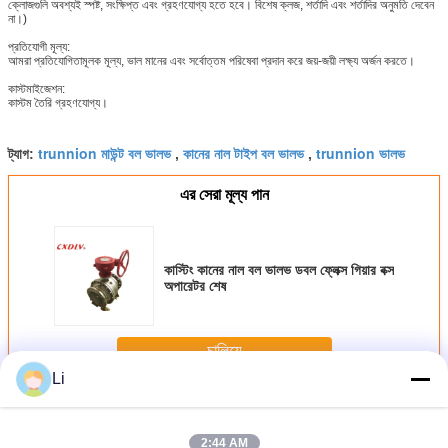
ক্লোজগুলি অবশ্যই স্পষ্ট, সংক্ষিপ্ত এবং গ্রহণযোগ্য হতে হবে। বিশেষ ক্লজ, শর্তাদি এবং শর্তাদির অনুমতি দেবেন
না।)
প্রতিযোগী মূল্য:
আমরা প্রতিযোগিতামূলক মূল্য, ভাল মানের এবং সর্বোত্তম পরিষেবা প্রদান করে জয়-জয়ী লক্ষ্য অর্জন করতে।
কাস্টমাইজেশন:
কাস্টম তৈরি গ্রহণযোগ্য।
trunnion মাউন্ট বল ভালভ
কানের নাল টাইপ বল ভালভ
trunnion ভালভ
ট্যাগ:
,
,
এর সেরা মূল্য পান
কাস্টিং কানের নাল বল ভালভ ডবল ফ্লেক্স গিয়ার বক্স
অপারেটর শেষ
চালিয়ে
Li
কানের নাল বল ভালভ
অধিক
2:44 AM