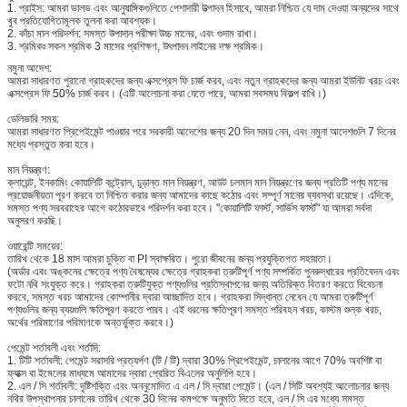
1. প্রাইস: আমরা ভালভ এবং আনুষাঙ্গিকগুলিতে পেশাদারী উত্পাদন হিসাবে, আমরা নিশ্চিত যে দাম দেওয়া অন্যদের সাথে
খুব প্রতিযোগিতামূলক তুলনা করা আবশ্যক।
2. কাঁচা মাল পরিদর্শন: সমস্ত উপাদান পরীক্ষা উচ্চ মানের, এবং গুদাম রাখা।
3. শ্রমিকঃ সকল শ্রমিক 3 মাসের প্রশিক্ষণ, উৎপাদন লাইনের দক্ষ শ্রমিক।
নমুনা আদেশ:
আমরা সাধারণত পুরানো গ্রাহকদের জন্য এক্সপ্রেস ফি চার্জ করব, এবং নতুন গ্রাহকদের জন্য আমরা ইউনিট খরচ এবং
এক্সপ্রেস ফি 50% চার্জ করব। (এটি আলোচনা করা যেতে পারে, আমরা সবসময় বিকল্প রাখি।)
ডেলিভারি সময়:
আমরা সাধারণত প্রিপেইমেন্ট পাওয়ার পরে সরকারী আদেশের জন্য 20 দিন সময় নেন, এবং নমুনা আদেশগুলি 7 দিনের
মধ্যে প্রস্তুত করা হবে।
মান নিয়ন্ত্রণ:
ক্লায়েন্ট, ইনকামিং কোয়ালিটি কন্ট্রোল, চূড়ান্ত মান নিয়ন্ত্রণ, আউট চলমান মান নিয়ন্ত্রণের জন্য প্রতিটি পণ্য মানের
প্রয়োজনীয়তা পূরণ করবে তা নিশ্চিত করার জন্য আমাদের কাছে কঠোর এবং সম্পূর্ণ মানের ব্যবস্থা রয়েছে। এদিকে,
সমস্ত পণ্য সরবরাহের আগে কঠোরভাবে পরিদর্শন করা হবে। "কোয়ালিটি ফার্স্ট, সার্ভিস ফার্স্ট" যা আমরা সর্বদা
অনুসরণ করছি।
ওয়ারেন্টি সময়ের:
তারিখ থেকে 18 মাস আমরা চুক্তি বা PI স্বাক্ষরিত। পুরো জীবনের জন্য প্রযুক্তিগত সহায়তা।
(অর্ডার এবং অঙ্কনের ক্ষেত্রে পণ্য বৈষম্যের ক্ষেত্রে গ্রাহকরা ত্রুটিপূর্ণ পণ্য সম্পর্কিত পুনরুদ্ধারের প্রতিবেদন এবং
ফটো নথি সংযুক্ত করে। গ্রাহকরা ত্রুটিযুক্ত পণ্যগুলির প্রতিস্থাপনের জন্য অতিরিক্ত বিতরণ করতে বিবেচনা
করবে, সমস্ত খরচ আমাদের কোম্পানীর দ্বারা আচ্ছাদিত হবে। গ্রাহকরা সিদ্ধান্ত নেবেন যে আমরা ত্রুটিপূর্ণ
পণ্যগুলির জন্য ব্যয়গুলি ক্ষতিপূরণ করতে পারব। এই ধরনের ক্ষতিপূরণ সমস্ত পরিবহন খরচ, কাস্টম শুল্ক খরচ,
অর্থের পরিমাণের পরিমাণকে অন্তর্ভুক্ত করবে।)
পেমেন্ট শর্তাবলী এবং শর্তাদি:
1. টিটি শর্তাবলী: পেমেন্ট সরাসরি প্রত্যর্পণ (টি / টি) দ্বারা 30% প্রিপেইমেন্ট, চালানের আগে 70% অবশিষ্ট বা
ফ্যাক্স বা ইমেলের মাধ্যমে আমাদের দ্বারা প্রেরিত বিএলের অনুলিপি হবে।
2. এল / সি শর্তাবলী: দৃষ্টিশক্তি এবং অননুমোদিত এ এল / সি দ্বারা পেমেন্ট। (এল / সিটি অবশ্যই আলোচনার জন্য
নথির উপস্থাপনার চালানের তারিখ থেকে 30 দিনের কমপক্ষে অনুমতি দিতে হবে, এল / সি এর মধ্যে সমস্ত