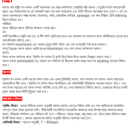
সুবিধা
কানের নাল মাউন্ট বল ভালভ একটি লাভজনক এবং উচ্চ-কর্মক্ষমতা কোয়ার্টার-ঘড়ি ভালভ।
চতুর্থাংশ-টার্ন অপারেশনটি
দ্রুত এবং নির্ভরযোগ্য যা এই ভালভটি দ্রুত অন অফ অপারেশন এবং টাইট সীলকে প্রযোজ্য করে তোলে।
এই বল
ভালভ ব্যাপকভাবে সজ্জা কাগজ শোধনাগার, খনির, রাসায়নিক ফাইবার, sewage এবং জল চিকিত্সা, চিনি refining
শিল্পে ব্যবহৃত হয়।
শারীরিক:
পৃথক শরীরের নকশা, বিভিন্ন উপকরণ পাওয়া যায়।
বল:
বলটি ট্রানজিওন মাউন্ট করা হয়, যা সীট ক্ষতি প্রতিরোধ করে এবং ভাসমান বল ভালভের সাথে নাটকীয়ভাবে তুলনা করে
আসনবিন্যাস কমিয়ে দেয়।
বল অবিকল machined এবং আয়না বুদ্বুদ-টাইট শাটফ এবং কম অপারেটিং টর্ক জন্য সমাপ্ত।
সম্পূর্ণ bore নকশা প্রবাহ প্রতিরোধের minimizes এবং ভাল ভালভ কর্মক্ষমতা অর্জন।
আসন:
উভয় পক্ষের আসনের সাথে, ট্রুনিন বল ভালভ 0 ফুটো দিয়ে উভয় দিকে প্রবাহ নিয়ন্ত্রণ করতে পারে।
আসন বসন্ত preloaded হয়, প্রবাহ চাপ পরিবর্তন 0 রিাকেজ অর্জন করার সময় স্ব sealing সমন্বয় নিশ্চিত
করে।
আবেদন
ট্রুনিন বল ভালভ একটি ধরনের ডাবল ব্লক এবং ব্লাড (ডিডিবি) ভালভ, যখন ভাসমান বল ভালভ কেবল প্রান্তের
প্রান্তটিকে সীল করে। ট্রুনিন বল ভালভ উভয় আপস্ট্রিম এবং ডাউনস্ট্রীম মিডিয়াকে অবরোধ করতে পারে।
এবং
যখন মধ্য গহ্বরের চাপ আসন বসন্ত বাহিনীর চেয়ে বেশি হয়, তখন নিরাপত্তা নিশ্চিত করতে চেম্বারের ভিতরে চাপটি
মুক্ত করার জন্য সিটটি উন্মুক্ত করা হবে।
প্যাকেজ ও বিতরণ
প্যাকিং বিবরণ
: আমরা বিভিন্ন ভালভ অনুযায়ী যথাযথ কাঠের ক্ষেত্রে নির্বাচন করি এবং দক্ষ শ্রমিকদের ক্ষয়ক্ষতির
ক্ষেত্রে প্যাক করার ব্যবস্থা করি।
দীর্ঘমেয়াদী সহযোগিতা ফরওয়ার্ডার আমাদের জন্য বিলম্ব ছাড়া আমাদের জন্য
স্থান, পরিষ্কার কাস্টমস এবং পরিবহন বই হবে।
পরিবহন, সমুদ্র দ্বারা, বায়ু দ্বারা এবং ট্রেন দ্বারা পরিবহন করার
তিনটি উপায় আছে।
আমরা গ্রাহকদের চাহিদা অনুযায়ী পরিবহন ব্যবস্থা করা হবে।
ডেলিভারি বিবরণ
: আদেশ অনুযায়ী, 7 ~ 60days