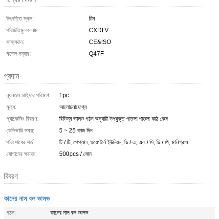
উৎপত্তি স্থল:
চীন
পরিচিতিমুলক নাম:
CXDLV
সাক্ষ্যদান:
CE&ISO
মডেল নম্বার:
Q47F
প্রদান
ন্যূনতম চাহিদার পরিমাণ:
1pc
মূল্য:
আলোচনাযোগ্য
প্যাকেজিং বিবরণ:
বিভিন্ন ভালভ গঠন অনুযায়ী উপযুক্ত পাতলা পাতলা কাঠ কেস
ডেলিভারি সময়:
5 ~ 25 কাজ দিন
পরিশোধের শর্ত:
টি / টি, পেপ্যাল, ওয়েস্টার্ন ইউনিয়ন, ডি / এ, এল / সি, ডি / পি, মানিগ্রাম
যোগানের ক্ষমতা:
500pcs / সোম
বিবরণ
কানের নাল বল ভালভ
গঠন:
কানের নাল বল ভালভ