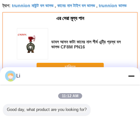
trunnion মাউন্ট বল ভালভ
কানের নাল টাইপ বল ভালভ
trunnion ভালভ
ট্যাগ:
,
,
এর সেরা মূল্য পান
ডাবল আসন কাটা কানের নাল শীর্ষ এন্ট্রি প্রস্থ বল
ভালভ CF8M PN16
চালিয়ে
Li
কানের নাল বল ভালভ
অধিক
11:12 AM
Good day, what product are you looking for?
াত 10 ইঞ্চি
DN150 6 ইঞ্চি 2PC
Flanged End
DIN3357 2pcs
স্টেইনলেস স্ট
ের নাল বল
কানের নাল বল ভালভ
Trunnion মাউন্ট করা
Trunnion মাউন্ট করা
স্টীল ফিক্সড ম
 স্ট্যান্ডার্ড
CF8M স্টেইনলেস স্টীল
বল ভালভ কাস্ট স্টিল
বল ভালভ ওয়ার্ম গিয়ার
ফ্ল্যাঞ্জড বল
ট করা
বিভক্ত শারীরিক মূল্য
PN16 DN150
অপারেশন
জল তেল 
DN200