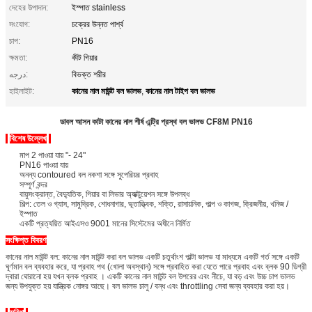
দেহের উপাদান:
ইস্পাত stainless
সংযোগ:
চক্রের উন্নত পার্শ্ব
চাপ:
PN16
ক্ষমতা:
কীট গিয়ার
درجه:
বিভক্ত শরীর
কানের নাল মাউন্ট বল ভালভ
কানের নাল টাইপ বল ভালভ
হাইলাইট:
,
ডাবল আসন কাটা কানের নাল শীর্ষ এন্ট্রি প্রস্থ বল ভালভ CF8M PN16
বিশেষ উল্লেখ
মাপ 2 পাওয়া যায় "- 24"
PN16 পাওয়া যায়
অনন্য contoured বল নকশা সঙ্গে সুপেরিয়র প্রবাহ
সম্পূর্ণ বন্দর
বায়ুসংক্রান্ত, বৈদ্যুতিক, গিয়ার বা লিভার অ্যাক্টুয়েশন সঙ্গে উপলব্ধ
শিল্প: তেল ও গ্যাস, সামুদ্রিক, শোধনাগার, ভূতাত্ত্বিক, শক্তি, রাসায়নিক, পাল্প ও কাগজ, ক্রিজনীয়, খনিজ /
ইস্পাত
একটি প্রত্যয়িত আইএসও 9001 মানের সিস্টেমের অধীনে নির্মিত
সংক্ষিপ্ত বিবরণ
কানের নাল মাউন্ট বল: কানের নাল মাউন্ট করা বল ভালভ একটি চতুর্থাংশ পাল্টা ভালভ যা মাধ্যমে একটি গর্ত সঙ্গে একটি
ঘূর্ণমান বল ব্যবহার করে, যা প্রবাহ পথ (খোলা অবস্থান) সঙ্গে প্রবাহিত করা যেতে পারে প্রবাহ এবং ব্লক 90 ডিগ্রী
দ্বারা ঘোরানো হয় যখন ব্লক প্রবাহ ।
একটি কানের নাল মাউন্ট বল উপরের এবং নীচে, যা বড় এবং উচ্চ চাপ ভালভ
জন্য উপযুক্ত হয় যান্ত্রিক নোঙ্গর আছে।
বল ভালভ চালু / বন্ধ এবং throttling সেবা জন্য ব্যবহার করা হয়।