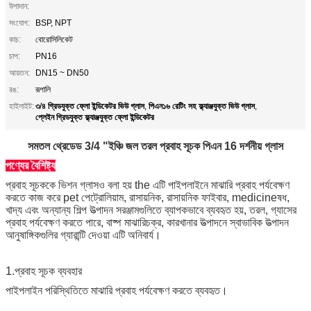
উপাদান:
সংযোগ:
BSP, NPT
কাচ:
বোরোসিলিকেট
চাপ:
PN16
আয়তন:
DN15 ~ DN50
রঙ:
রূপালি
৩/৪ গ্রিডযুক্ত ফ্লো ইন্ডিকেটর ভিউ গ্লাস
পিএন১৬ রেটিং সহ ফ্ল্যাঞ্জযুক্ত ভিউ গ্লাস
হাইলাইট:
,
,
প্লেইন গ্রিডযুক্ত ফ্ল্যাঞ্জযুক্ত ফ্লো ইন্ডিকেটর
সমতল থ্রেডেড 3/4 "ইঞ্চি জল তরল প্রবাহ সূচক পিএন 16 দর্শনীয় গ্লাস
পণ্যের বৈশিষ্ট্য
প্রবাহ সূচককে ভিশন গ্লাসও বলা হয় the এটি পাইপলাইনে মাঝারি প্রবাহ পর্যবেক্ষণ
করতে কাজ করে pet পেট্রোলিয়াম, রাসায়নিক, রাসায়নিক ফাইবার, medicineষধ,
খাদ্য এবং অন্যান্য শিল্প উত্পাদন সরঞ্জামগুলিতে ব্যাপকভাবে ব্যবহৃত হয়, তরল, গ্যাসের
প্রবাহ পর্যবেক্ষণ করতে পারে, বাষ্প মাঝারিচক্র, কারখানার উত্পাদনে স্বাভাবিক উত্পাদন
আনুষাঙ্গিকগুলির গ্যারান্টি দেওয়া এটি অনিবার্য।
1.প্রবাহ সূচক ব্যবহার
পাইপলাইন পরিস্থিতিতে মাঝারি প্রবাহ পর্যবেক্ষণ করতে ব্যবহৃত।