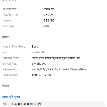
উৎপত্তি স্থল:
ওয়েঞ্জহু, চীন
পরিচিতিমুলক নাম:
CXDLV
সাক্ষ্যদান:
CE&ISO
মডেল নম্বার:
এস জি
প্রদান
ন্যূনতম চাহিদার পরিমাণ:
1pcs
মূল্য:
আলোচনাযোগ্য
প্যাকেজিং বিবরণ:
বিভিন্ন ভালভ কাঠামো অনুযায়ী উপযুক্ত প্লাইউড কেস
ডেলিভারি সময়:
7 ~ 25days
পরিশোধের শর্ত:
এল / সি, ডি / এ, ডি / পি, টি / টি, ওয়েস্টার্ন ইউনিয়ন, মানিগ্রাম
যোগানের ক্ষমতা:
1000PCS / সোম
বিবরণ
প্রস্থ দৃষ্টি গ্লাস
শরীর
সিএফ 8, সিএফ 8 এম, ডাব্লুসিবি