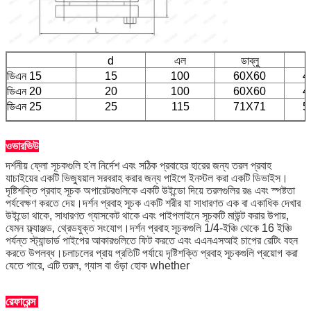
d
এল
ডাব্লু
ডিএন 15
15
100
60X60
4
ডিএন 20
20
100
60X60
4
ডিএন 25
25
115
71X71
5
ওভারভিউ
দর্শনীয় ফ্লো সূচকগুলি হ'ল নির্দেশ এবং সঠিক প্রবাহের হারের জন্য তরল প্রবাহ
যাচাইয়ের একটি ভিজ্যুয়াল সরবরাহ করার জন্য পাইপে ইনস্টল করা একটি ডিভাইস।
দৃষ্টিশক্তি প্রবাহ সূচক অপারেটরগুলিকে একটি উইন্ডো দিয়ে তরলগুলির রঙ এবং স্পষ্টতা
পর্যবেক্ষণ করতে দেয়।দর্শন প্রবাহ সূচক একটি শরীর যা সাধারণত এক বা একাধিক দেখার
উইন্ডো থাকে, সাধারণত গ্যাসকেট থাকে এবং পাইপলাইনে সূচকটি মাউন্ট করার উপায়,
যেমন ফ্ল্যাঞ্জড, থ্রেডযুক্ত সংযোগ।দর্শন প্রবাহ সূচকগুলি 1/4-ইঞ্চি থেকে 16 ইঞ্চি
পর্যন্ত স্ট্যান্ডার্ড পাইপের আকারগুলিতে ফিট করতে এবং এএনএসআই চাপের রেটিং বহন
করতে উপলব্ধ।চলাচলের প্রায় প্রতিটি পর্যায়ে দৃষ্টিশক্তি প্রবাহ সূচকগুলি প্রয়োগ করা
যেতে পারে, এটি তরল, গ্যাস বা গুঁড়া হোক whether
রেফারেন্স