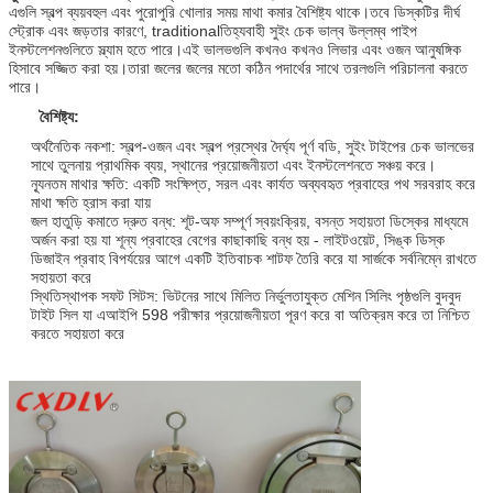
এগুলি স্বল্প ব্যয়বহুল এবং পুরোপুরি খোলার সময় মাথা কমার বৈশিষ্ট্য থাকে।তবে ডিস্কটির দীর্ঘ
স্ট্রোক এবং জড়তার কারণে, traditionalতিহ্যবাহী সুইং চেক ভাল্ব উল্লম্ব পাইপ
ইনস্টলেশনগুলিতে স্ল্যাম হতে পারে।এই ভালভগুলি কখনও কখনও লিভার এবং ওজন আনুষঙ্গিক
হিসাবে সজ্জিত করা হয়।তারা জলের জলের মতো কঠিন পদার্থের সাথে তরলগুলি পরিচালনা করতে
পারে।
বৈশিষ্ট্য:
অর্থনৈতিক নকশা: স্বল্প-ওজন এবং স্বল্প প্রস্থের দৈর্ঘ্য পূর্ণ বডি, সুইং টাইপের চেক ভালভের
সাথে তুলনায় প্রাথমিক ব্যয়, স্থানের প্রয়োজনীয়তা এবং ইনস্টলেশনতে সঞ্চয় করে।
ন্যূনতম মাথার ক্ষতি: একটি সংক্ষিপ্ত, সরল এবং কার্যত অব্যবহৃত প্রবাহের পথ সরবরাহ করে
মাথা ক্ষতি হ্রাস করা যায়
জল হাতুড়ি কমাতে দ্রুত বন্ধ: শূট-অফ সম্পূর্ণ স্বয়ংক্রিয়, বসন্ত সহায়তা ডিস্কের মাধ্যমে
অর্জন করা হয় যা শূন্য প্রবাহের বেগের কাছাকাছি বন্ধ হয় - লাইটওয়েট, সিঙ্ক ডিস্ক
ডিজাইন প্রবাহ বিপর্যয়ের আগে একটি ইতিবাচক শাটফ তৈরি করে যা সার্জকে সর্বনিম্নে রাখতে
সহায়তা করে
স্থিতিস্থাপক সফট সিটস: ভিটনের সাথে মিলিত নির্ভুলতাযুক্ত মেশিন সিলিং পৃষ্ঠগুলি বুদবুদ
টাইট সিল যা এআইপি 598 পরীক্ষার প্রয়োজনীয়তা পূরণ করে বা অতিক্রম করে তা নিশ্চিত
করতে সহায়তা করে