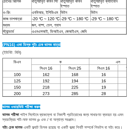
চোখের ঝিলিক
ধাতুপট্টাবৃত কার্বন স্টি
ধাতুপট্টাবৃত কার্বন
ধাতুপট্টাবৃত ক্যাটবোন
ইস্পাত
ইস্পাত
ও-রিং
এনবিআর, ইপিডিএম
ভিটন
ভিটন
কাজ তাপমাত্রা
-20 ℃ ~ 120 ℃
-29 ℃ ~ 180 ℃
-29 ℃ ~ 180 ℃
মধ্যম
জল, বাষ্প, তেল, গ্যাস
স্ট্যান্ডার্ড
এএনএসআই, ডিআইএন, জেআইএস, জেবি
(PN16) একা ডিস্ক সুইং চেক ভালভ মাত্রা
(ইউনিট: মিমি)
ডিএন
ক
এল
পিএন 16
পিএন 25
পিএন 16
প
100
162
168
16
125
192
194
16
150
218
225
19
200
273
285
28
ভালভ ওভারভিউ পরীক্ষা করুন
ভালভ পরীক্ষা
পাইপ সিস্টেমে ব্যাকফ্লো বা নিকাশী প্রতিরোধের জন্য সাধারণত ব্যবহৃত হয় এমন
স্বয়ংক্রিয় শাট-অফ ভালভ p এবং / বা অন্যান্য সরঞ্জাম।
সুইং চেক ভালভ
একটি ফ্ল্যাট ডিস্ক রয়েছে যা একটি কব্জা পিনটি সম্পর্কে পিভটস বা সুইং করে।