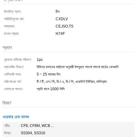
উৎপত্তি স্থল:
চীন
পরিচিতিমুলক নাম:
CXDLV
সাক্ষ্যদান:
CE,ISO,TS
মডেল নম্বার:
H74F
প্রদান
ন্যূনতম চাহিদার পরিমাণ:
1pc
প্যাকেজিং বিবরণ:
বিভিন্ন ভালভের কাঠামো অনুযায়ী উপযুক্ত পাতলা পাতলা কাঠের কেসগুলি
ডেলিভারি সময়:
5 ~ 25 কাজের দিন
পরিশোধের শর্ত:
টি / টি, এল / সি, ডি / এ, ডি / পি, ওয়েস্টার্ন ইউনিয়ন, মানিগ্রাম
যোগানের ক্ষমতা:
প্রতি মাসে 1000 পিসি
বিবরণ
ওয়েফার চেক ভালভ
শরীর:
CF8, CF8M, WCB ...
ডিস্ক:
SS304, SS316