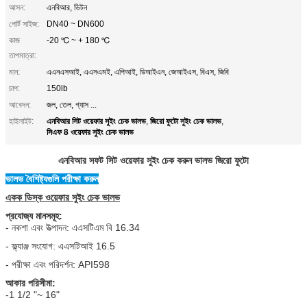
আসন:
এনবিআর, ভিটন
পোর্ট সাইজ:
DN40 ~ DN600
কাজ
-20 ℃ ~ + 180 ℃
তাপমাত্রা:
মান:
এএনএসআই, এএসএমই, এপিআই, ডিআইএন, জেআইএস, বিএস, জিবি
চাপ:
150lb
আবেদন:
জল, তেল, গ্যাস ...
এনবিআর সিট ওয়েফার সুইং চেক ভালভ
জিরো ফুটো সুইং চেক ভালভ
হাইলাইট:
,
,
সিএফ 8 ওয়েফার সুইং চেক ভালভ
এনবিআর সফট সিট ওয়েফার সুইং চেক করুন ভালভ জিরো ফুটো
ভালভ বৈশিষ্ট্যগুলি পরীক্ষা করুন
একক ডিস্ক ওয়েফার সুইং চেক ভালভ
প্রযোজ্য মানসমূহ:
- নকশা এবং উত্পাদন: এএসটিএম বি 16.34
- ফ্ল্যাঞ্জ সংযোগ: এএসটিআই 16.5
- পরীক্ষা এবং পরিদর্শন: API598
আকার পরিসীমা:
-1 1/2 "~ 16"