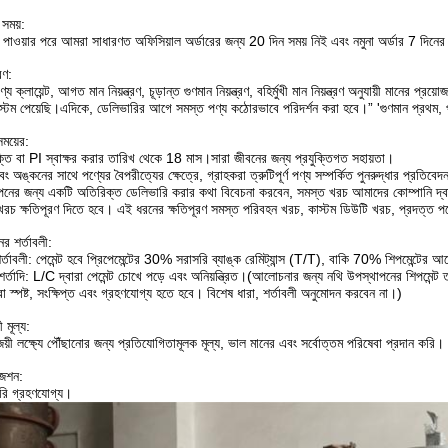
 সময়:
্ট পাওয়ার পরে আমরা সাধারণত অফিসিয়াল অর্ডারের জন্য 20 দিন সময় নিই এবং নমুনা অর্ডার 7 দিনের 
্রণ:
্য ক্লায়েন্ট, আগত মান নিয়ন্ত্রণ, চূড়ান্ত গুণমান নিয়ন্ত্রণ, বহির্মুখী মান নিয়ন্ত্রণ অনুযায়ী মানের
স্টেম পেয়েছি।এদিকে, ডেলিভারির আগে সমস্ত পণ্য কঠোরভাবে পরিদর্শন করা হবে।” 'গুণমান প্রথম, 
 সময়ের:
্তি বা PI স্বাক্ষর করার তারিখ থেকে 18 মাস।সারা জীবনের জন্য প্রযুক্তিগত সহায়তা।
বং অঙ্কনের সাথে পণ্যের বৈপরীত্যের ক্ষেত্রে, গ্রাহকরা ত্রুটিপূর্ণ পণ্য সম্পর্কিত পুনরুদ্ধার প্রতিব
াপনের জন্য একটি অতিরিক্ত ডেলিভারি করার কথা বিবেচনা করবেন, সমস্ত খরচ আমাদের কোম্পানি দ্বারা 
রচ ক্ষতিপূরণ দিতে হবে। এই ধরনের ক্ষতিপূরণ সমস্ত পরিবহন খরচ, কাস্টম ডিউটি ​​খরচ, প্রদত্ত 
ের শর্তাবলী:
্তাবলী: পেমেন্ট হবে প্রিপেমেন্টের 30% সরাসরি ব্যাঙ্ক রেমিট্যান্স (T/T), বাকি 70% শিপমেন্টের 
র্তাদি: L/C দ্বারা পেমেন্ট চোখে পড়ে এবং অনিয়ন্ত্রিত।(আলোচনার জন্য নথি উপস্থাপনের শিপমেন্
া স্পষ্ট, সংক্ষিপ্ত এবং গ্রহণযোগ্য হতে হবে। বিশেষ ধারা, শর্তাবলী অনুমোদন করবেন না।)
 মূল্য:
়ী লক্ষ্যে পৌঁছানোর জন্য প্রতিযোগিতামূলক মূল্য, ভাল মানের এবং সর্বোত্তম পরিষেবা প্রদান করি।
জেশন:
ৈরি গ্রহণযোগ্য।