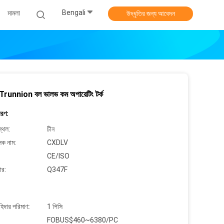
Bengali
মামলা
উদ্ধৃতির জন্য আবেদন
 Trunnion বল ভালভ কম অপারেটিং টর্ক
বরণ:
্থল:
চীন
লক নাম:
CXDLV
CE/ISO
ার:
Q347F
াহিদার পরিমাণ:
1 পিসি
FOBUS$460~6380/PC