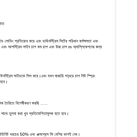
্পাত
ড লোডিং প্রতিরোধ করে এবং ডাউনস্ট্রিম সিটের পরিধান কর্মক্ষমতা এবং
়া) এবং আপস্ট্রিম লাইন চাপ কম চাপ এবং উচ্চ চাপ m অ্যাপ্লিকেশনের জন্য
নস্ট্রিম সাইডকে সিল করে।এবং যখন মাঝারি গহ্বরে চাপ সিট স্প্রিং
া হবে।
িক তৈরিতে বিশেষীকরণ করছি ......
ের সাথে তুলনা করা খুব প্রতিযোগিতামূলক হতে হবে।
মরা ইউনিট খরচের 50% এবং এক্সপ্রেস ফি বেশির ভাগই নেব।