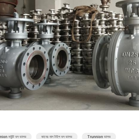
ion মাউন্ট বল ভালভ
কানের নাল টাইপ বল ভালভ
Trunnion ভালভ