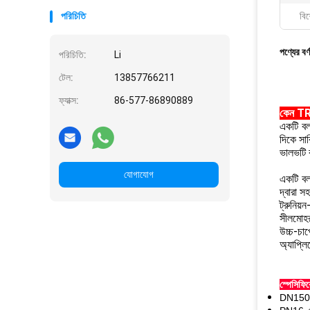
পরিচিতি
বিশ
পণ্যের বর্
পরিচিতি:
Li
টেল:
13857766211
ফ্যাক্স:
86-577-86890889
কেন T
একটি বল
দিকে সা
ভালভটি 
যোগাযোগ
একটি বল 
দ্বারা 
ট্রুনিয
সীলমোহর
উচ্চ-চা
অ্যাপ্ল
স্পেসিফি
DN150 -