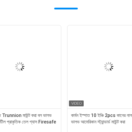
পাত Trunnion মাউন্ট করা বল ভালভ
কার্বন ইস্পাত 10 ইঞ্চি 2pcs কানের না
স্টীল প্রাকৃতিক তেল গ্যাস Firesafe
ভালভ আমেরিকান স্ট্যান্ডার্ড মাউন্ট করা
 শেষ