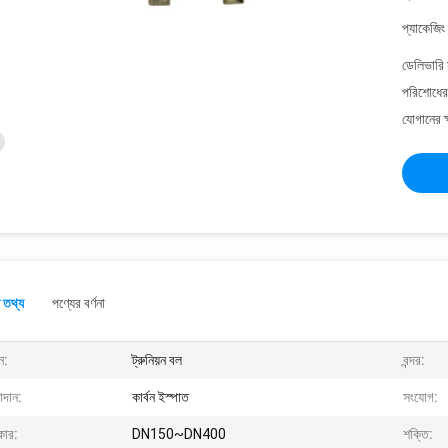
প্যাকেজিং
ডেলিভারি 
পরিশোধের 
যোগানের ক
 তথ্য
পণ্যের বর্ণনা
ন:
ট্রুনিয়ন বল
বন্দর:
াদান:
কার্বন ইস্পাত
সংযোগ:
ার:
DN150~DN400
শক্তি: