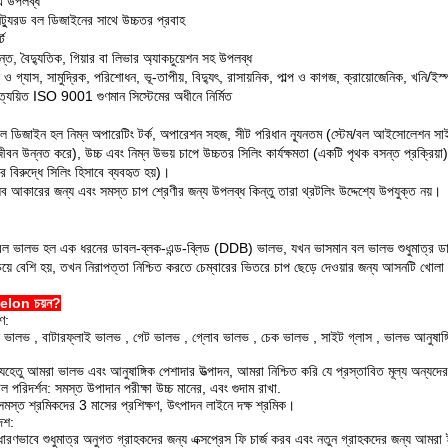
 উপলব্ধ
ট্যুরড বল ডিজাইনের সাথে উচ্চতর প্রবাহ
্ট
রান্ত, বৈদ্যুতিক, গিয়ার বা লিভার অ্যাকচুয়েশন সহ উপলব্ধ
ল ও গ্যাস, সামুদ্রিক, পরিশোধন, ভূ-তাপীয়, বিদ্যুৎ, রাসায়নিক, পাল্প ও কাগজ, ক্রায়োজেনিক, খনি/ইস
ত্যয়িত ISO 9001 গুণমান সিস্টেমের অধীনে নির্মিত
ন বল ডিজাইন হল নিম্ন অপারেটিং টর্ক, অপারেশন সহজ, সীট পরিধান ন্যূনতম (স্টেম/বল আইসোলেশন সাই
জীবন উন্নত করে), উচ্চ এবং নিম্ন উভয় চাপে উচ্চতর সিলিং কার্যক্ষমতা (একটি পৃথক বসন্ত প্রক্রিয
র বিরুদ্ধে সিলিং হিসাবে ব্যবহৃত হয়)।
 সব আকারের জন্য এবং সমস্ত চাপ শ্রেণীর জন্য উপলব্ধ কিন্তু তারা থ্রটলিং উদ্দেশ্যে উপযুক্ত নয়।
 বল ভালভ হল এক ধরনের ডাবল-ব্লক-এন্ড-ব্লিড (DDB) ভালভ, যখন ভাসমান বল ভালভ শুধুমাত্র ডাউ
চেয়ে বেশি হয়, তখন নিরাপত্তা নিশ্চিত করতে চেম্বারের ভিতরে চাপ ছেড়ে দেওয়ার জন্য আসনটি খোল
elon চয়ন?
ণ:
ভালভ , বাটারফ্লাই ভালভ , গেট ভালভ , গ্লোব ভালভ , চেক ভালভ , সাইট গ্লাস , ভালভ আনুষাঙ্গ
 যেহেতু আমরা ভালভ এবং আনুষাঙ্গিক পেশাদার উত্পাদন, আমরা নিশ্চিত করি যে প্রস্তাবিত মূল্য অন্যদ
াল পরিদর্শন: সমস্ত উপাদান পরীক্ষা উচ্চ মানের, এবং গুদাম রাখা.
 সমস্ত শ্রমিকদের 3 মাসের প্রশিক্ষণ, উৎপাদন লাইনে দক্ষ শ্রমিক।
েশ:
ারণভাবে শুধুমাত্র অনুগত গ্রাহকদের জন্য এক্সপ্রেস ফি চার্জ করব এবং নতুন গ্রাহকদের জন্য আ