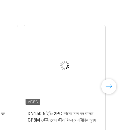
ল বল
DN150 6 ইঞ্চি 2PC কানের নাল বল ভালভ
Flan
CF8M স্টেইনলেস স্টীল বিভক্ত শারীরিক মূল্য
ভালভ