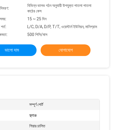
বিভিন্ন ভালভ গঠন অনুযায়ী উপযুক্ত পাতলা পাতলা
 বিবরণ:
কাঠের কেস
সময়:
15 ~ 25 দিন
শর্ত:
L/C, D/A, D/P, T/T, ওয়েস্টার্ন ইউনিয়ন, মানিগ্রাম
্ষমতা:
500 পিসি/মাস
ভালো দাম
যোগাযোগ
সম্পূর্ণ পোর্ট
ফ্ল্যাঞ্জ
গিয়ার চালিত