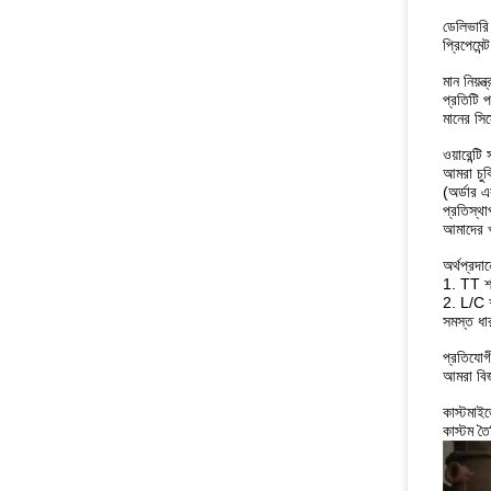
ডেলিভারি
প্রিপেমেন
মান নিয়ন্ত
প্রতিটি পণ
মানের সি
ওয়ারেন্টি
আমরা চুক
(অর্ডার এ
প্রতিস্থ
আমাদের খ
অর্থপ্রদান
1. TT শর
2. L/C শ
সমস্ত ধার
প্রতিযোগী
আমরা বিজয
কাস্টমাই
কাস্টম ত