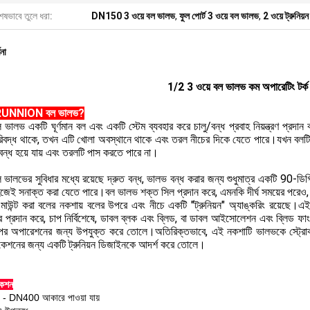
েষভাবে তুলে ধরা:
DN150 3 ওয়ে বল ভালভ
,
ফুল পোর্ট 3 ওয়ে বল ভালভ
,
2 ওয়ে ট্রুনিয়
ণনা
1/2 3 ওয়ে বল ভালভ কম অপারেটিং টর্ক ট
RUNNION বল ভালভ?
 ভালভ একটি ঘূর্ণমান বল এবং একটি স্টেম ব্যবহার করে চালু/বন্ধ প্রবাহ নিয়ন্ত্রণ 
রিবদ্ধ থাকে, তখন এটি খোলা অবস্থানে থাকে এবং তরল নীচের দিকে যেতে পারে।যখন বলটি 90-
বন্ধ হয়ে যায় এবং তরলটি পাস করতে পারে না।
ভালভের সুবিধার মধ্যে রয়েছে দ্রুত বন্ধ, ভালভ বন্ধ করার জন্য শুধুমাত্র একটি 90-ডিগ্
সহজেই সনাক্ত করা যেতে পারে।বল ভালভ শক্ত সিল প্রদান করে, এমনকি দীর্ঘ সময়ের পরেও,
়ন-মাউন্ট করা বলের নকশায় বলের উপরে এবং নীচে একটি "ট্রুনিয়ন" অ্যাঙ্করিং রয়েছ
 প্রদান করে, চাপ নির্বিশেষে, ডাবল ব্লক এবং ব্লিড, বা ডাবল আইসোলেশন এবং ব্লিড ফ
পের অপারেশনের জন্য উপযুক্ত করে তোলে।অতিরিক্তভাবে, এই নকশাটি ভালভকে স্ট্রোক করা
িকেশনের জন্য একটি ট্রুনিয়ন ডিজাইনকে আদর্শ করে তোলে।
কেশন
 DN400 আকারে পাওয়া যায়