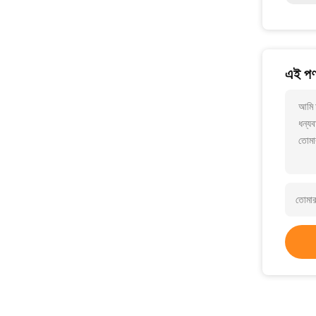
এই পণ্
আমি 
ধন্যব
তোমা