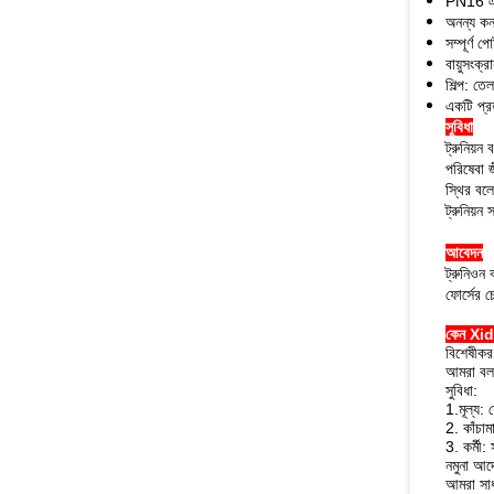
PN16 এ
অনন্য কন
সম্পূর্ণ পোর
বায়ুসংক্
শিল্প: তে
একটি প্র
সুবিধা
ট্রুনিয়
পরিষেবা 
স্থির বলে
ট্রুনিয়ন
আবেদন
ট্রুনিওন
ফোর্সের 
কেন Xid
বিশেষীকর
আমরা বল 
সুবিধা:
1.মূল্য:
2. কাঁচাম
3. কর্মী:
নমুনা আদ
আমরা সাধ