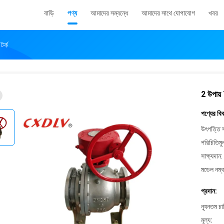
বাড়ি
পণ্য
আমাদের সম্বন্ধে
আমাদের সাথে যোগাযোগ
খবর
র্ক
2 উপায়
পণ্যের বি
উৎপত্তি স
পরিচিতিমু
সাক্ষ্যদান:
মডেল নম্ব
প্রদান:
ন্যূনতম চ
মূল্য: