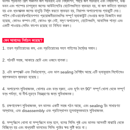
ভালভ প্রধানত শিল্প সঞ্চালন জল সরবরাহ এবং নিষ্কাশন, শহুরে জল সরবরাহ এবং নিষ্কাশন, উচ্চ
ভবন এবং পাম্পের চাপযুক্ত জলের আউটলেটের হোটেলগুলিতে ব্যবহৃত হয়, যা জল কাটাতে ব্যবহৃত
হয় এবং ধ্বংসাত্মক জলের হাতুড়ি নির্মূল করতে ব্যবহৃত হয়, নিরাপদ অপারেশনের গ্যারান্টি দেয়।
পাইপ নেটওয়ার্কেরপরিবেশগত প্রয়োজনীয়তাগুলির সম্পূর্ণ অ্যাকাউন্ট নেওয়ার জন্য ডিজাইন করা
হয়েছে, কোনও কম্পন নেই, কোনও শব্দ নেই, মসৃণ অপারেশন, হোটেলগুলি, আবাসিক শান্ত এবং
একটি পাওয়ার-সেভিং ফাংশন রয়েছে তা নিশ্চিত করুন।
কেন আমাদের নির্বাচন করেছে?
1. তরল প্রতিরোধের কম, এবং প্রতিরোধের সহগ পাইপের দৈর্ঘ্যের সমান।
2. গঠনটি সহজ, আকারে ছোট এবং ওজনে হালকা।
3. এটা কম্প্যাক্ট এবং নির্ভরযোগ্য, এবং ভাল sealing বৈশিষ্ট্য আছে.এটি ভ্যাকুয়াম সিস্টেমেও
ব্যাপকভাবে ব্যবহৃত হয়েছে।
4. অপারেশন সুবিধাজনক, খোলার এবং বন্ধ দ্রুত, এবং ঘূর্ণন হল 90° সম্পূর্ণ খোলা থেকে সম্পূর্ণ
বন্ধ পর্যন্ত, যা দীর্ঘ-দূরত্ব নিয়ন্ত্রণের জন্য সুবিধাজনক।
5. রক্ষণাবেক্ষণ সুবিধাজনক, বল ভালভ একটি সহজ গঠন আছে, এবং sealing রিং সাধারণত
অস্থাবর, এবং disassembly এবং প্রতিস্থাপন তুলনামূলকভাবে সুবিধাজনক.
6. সম্পূর্ণরূপে খোলা বা সম্পূর্ণরূপে বন্ধ হলে, বলের সিলিং পৃষ্ঠ এবং ভালভ আসনটি মাঝারি থেকে
বিচ্ছিন্ন হয় এবং মাধ্যমটি ভালভের সিলিং পৃষ্ঠের ক্ষয় সৃষ্টি করে না।