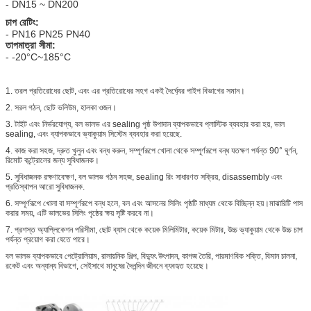
- DN15 ~ DN200
চাপ রেটিং:
- PN16 PN25 PN40
তাপমাত্রা সীমা:
- -20°C~185°C
1. তরল প্রতিরোধের ছোট, এবং এর প্রতিরোধের সহগ একই দৈর্ঘ্যের পাইপ বিভাগের সমান।
2. সরল গঠন, ছোট ভলিউম, হালকা ওজন।
3. টাইট এবং নির্ভরযোগ্য, বল ভালভ এর sealing পৃষ্ঠ উপাদান ব্যাপকভাবে প্লাস্টিক ব্যবহার করা হয়, ভাল
sealing, এবং ব্যাপকভাবে ভ্যাকুয়াম সিস্টেম ব্যবহার করা হয়েছে.
4. কাজ করা সহজ, দ্রুত খুলুন এবং বন্ধ করুন, সম্পূর্ণরূপে খোলা থেকে সম্পূর্ণরূপে বন্ধ যতক্ষণ পর্যন্ত 90° ঘূর্ণন,
রিমোট কন্ট্রোলের জন্য সুবিধাজনক।
5. সুবিধাজনক রক্ষণাবেক্ষণ, বল ভালভ গঠন সহজ, sealing রিং সাধারণত সক্রিয়, disassembly এবং
প্রতিস্থাপন আরো সুবিধাজনক.
6. সম্পূর্ণরূপে খোলা বা সম্পূর্ণরূপে বন্ধ হলে, বল এবং আসনের সিলিং পৃষ্ঠটি মাধ্যম থেকে বিচ্ছিন্ন হয়।মাঝারিটি পাস
করার সময়, এটি ভালভের সিলিং পৃষ্ঠের ক্ষয় সৃষ্টি করবে না।
7. প্রশস্ত অ্যাপ্লিকেশন পরিসীমা, ছোট ব্যাস থেকে কয়েক মিলিমিটার, কয়েক মিটার, উচ্চ ভ্যাকুয়াম থেকে উচ্চ চাপ
পর্যন্ত প্রয়োগ করা যেতে পারে।
বল ভালভ ব্যাপকভাবে পেট্রোলিয়াম, রাসায়নিক শিল্প, বিদ্যুৎ উৎপাদন, কাগজ তৈরি, পারমাণবিক শক্তি, বিমান চালনা,
রকেট এবং অন্যান্য বিভাগে, সেইসাথে মানুষের দৈনন্দিন জীবনে ব্যবহৃত হয়েছে।