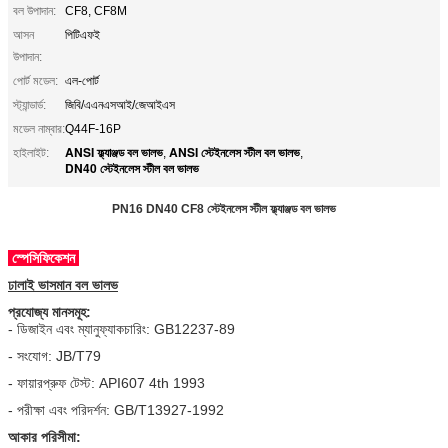
বল উপাদান:
CF8, CF8M
আসন
পিটিএফই
উপাদান:
পোর্ট মডেল:
এল-পোর্ট
স্ট্যান্ডার্ড:
জিবি/এএনএসআই/জেআইএস
মডেল নাম্বার:
Q44F-16P
ANSI ফ্ল্যাঞ্জড বল ভালভ
ANSI স্টেইনলেস স্টীল বল ভালভ
হাইলাইট:
,
,
DN40 স্টেইনলেস স্টীল বল ভালভ
PN16 DN40 CF8 স্টেইনলেস স্টীল ফ্ল্যাঞ্জড বল ভালভ
স্পেসিফিকেশন
ঢালাই ভাসমান বল ভালভ
প্রযোজ্য মানসমূহ:
- ডিজাইন এবং ম্যানুফ্যাকচারিং: GB12237-89
- সংযোগ: JB/T79
- ফায়ারপ্রুফ টেস্ট: API607 4th 1993
- পরীক্ষা এবং পরিদর্শন: GB/T13927-1992
আকার পরিসীমা: