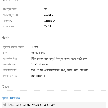
উৎপত্তি স্থল:
চীন
পরিচিতিমুলক নাম:
CXDLV
সাক্ষ্যদান:
CE&ISO
মডেল নম্বার:
Q44F
প্রদান
ন্যূনতম চাহিদার পরিমাণ:
1 পিসি
মূল্য:
আলোচনাযোগ্য
প্যাকেজিং বিবরণ:
বিভিন্ন ভালভ গঠন অনুযায়ী উপযুক্ত পাতলা পাতলা কাঠের কেস
ডেলিভারি সময়:
5~25 কাজের দিন
পরিশোধের শর্ত:
টি/টি, পেপাল, ওয়েস্টার্ন ইউনিয়ন, ডি/এ, এল/সি, ডি/পি, মানিগ্রাম
যোগানের ক্ষমতা:
500pcs/সোম
বিবরণ
প্রস্থ বল ভালভ
শরীর উপাদান:
CF8, CF8M, WCB, CF3, CF3M