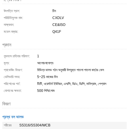
উৎপত্তি স্থল:
চীন
পরিচিতিমুলক নাম:
CXDLV
সাক্ষ্যদান:
CE&ISO
মডেল নম্বার:
Q41F
প্রদান
ন্যূনতম চাহিদার পরিমাণ:
1
মূল্য:
আলোচনাযোগ্য
প্যাকেজিং বিবরণ:
বিভিন্ন ভালভ গঠন অনুযায়ী উপযুক্ত পাতলা পাতলা কাঠের কেস
ডেলিভারি সময়:
5~25 কাজের দিন
পরিশোধের শর্ত:
টি/টি, ওয়েস্টার্ন ইউনিয়ন, এল/সি, ডি/এ, ডি/পি, মানিগ্রাম, পেপ্যাল
যোগানের ক্ষমতা:
500 পিসি/সোম
বিবরণ
প্রস্থ বল ভালভ
শরীরের
SS316/SS304/WCB