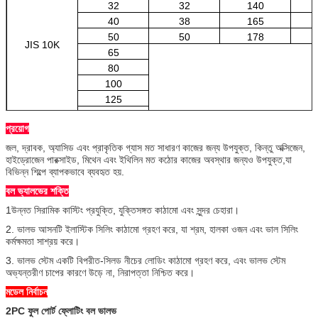
32
32
140
40
38
165
50
50
178
JIS 10K
65
80
100
125
150
প্রয়োগ
200
জল, দ্রাবক, অ্যাসিড এবং প্রাকৃতিক গ্যাস মত সাধারণ কাজের জন্য উপযুক্ত, কিন্তু অক্সিজেন,
হাইড্রোজেন পারক্সাইড, মিথেন এবং ইথিলিন মত কঠোর কাজের অবস্থার জন্যও উপযুক্ত,যা
বিভিন্ন শিল্পে ব্যাপকভাবে ব্যবহৃত হয়.
বল ভ্যালভের শক্তি
1উন্নত সিরামিক কাস্টিং প্রযুক্তি, যুক্তিসঙ্গত কাঠামো এবং সুন্দর চেহারা।
2. ভালভ আসনটি ইলাস্টিক সিলিং কাঠামো গ্রহণ করে, যা শ্রম, হালকা ওজন এবং ভাল সিলিং
কর্মক্ষমতা সাশ্রয় করে।
3. ভালভ স্টেম একটি বিপরীত-সিলড নীচের লোডিং কাঠামো গ্রহণ করে, এবং ভালভ স্টেম
অভ্যন্তরীণ চাপের কারণে উড়ে না, নিরাপত্তা নিশ্চিত করে।
মডেল নির্বাচন
2PC ফুল পোর্ট ফ্লোটিং বল ভালভ