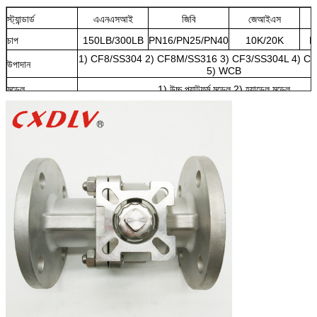
স্ট্যান্ডার্ড
এএনএসআই
জিবি
জেআইএস
চাপ
150LB/300LB
PN16/PN25/PN40
10K/20K
P
1) CF8/SS304 2) CF8M/SS316 3) CF3/SS304L 4) C
উপাদান
5) WCB
মডেল
1) উচ্চ প্ল্যাটফর্ম মডেল 2) হ্যান্ডেল মডেল