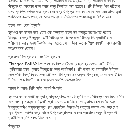
ফ্ল্যাঞ্জড বল ভ্যালভটি -২০ ডিগ্রি সেলসিয়াস থেকে ২৮০ ডিগ্রি সেলসিয়াস পর্যন্ত
বিস্তৃত তাপমাত্রায় কাজ করার জন্য ডিজাইন করা হয়েছে। এটি বিভিন্ন শিল্প পরিবেশ
এবং অ্যাপ্লিকেশনগুলিতে ব্যবহারের জন্য উপযুক্ত করে তোলে।ভালভ চরম তাপমাত্রা
প্রতিরোধ করতে পারে, যে কোন অবস্থায় নির্ভরযোগ্য পারফরম্যান্স নিশ্চিত করে।
তরল: জল, তেল ইত্যাদি
ফ্ল্যাঞ্জড বল ভালভ জল, তেল এবং অন্যান্য তরল সহ বিস্তৃত তরলগুলির প্রবাহ
নিয়ন্ত্রণের জন্য উপযুক্ত।এটি বিভিন্ন ধরণের তরলকে বিভিন্ন ভিস্কোসিটির সাথে
পরিচালনা করার জন্য ডিজাইন করা হয়েছে, যা এটিকে অনেক শিল্পে বহুমুখী এবং দরকারী
সরঞ্জাম করে তোলে।
প্রয়োগঃ শিল্প ব্যবহার, জল শিল্প ব্যবহার
Flanged Ball Valve প্রধানত শিল্প সেটিংসে ব্যবহৃত হয় যেখানে এটি বিভিন্ন
প্রক্রিয়ায় তরল প্রবাহ নিয়ন্ত্রণের জন্য অপরিহার্য। এটি সাধারণত রাসায়নিক উদ্ভিদ,
তেল পরিশোধক,বিদ্যুৎ কেন্দ্রএটি জল শিল্প ব্যবহারের জন্যও উপযুক্ত, যেমন জল চিকিত্সা
উদ্ভিদ, সেচ সিস্টেম এবং অন্যান্য অ্যাপ্লিকেশনগুলিতে।
আসন উপাদানঃ পিটিএফই, আরপিটিএফই
ফ্ল্যাঞ্জড বল ভালভটি ম্যানুয়াল, বায়ুসংক্রান্ত এবং বৈদ্যুতিক সহ বিভিন্ন পদ্ধতিতে চালিত
হতে পারে। ম্যানুয়াল বিকল্পটি ছোট ভালভ এবং নিম্ন চাপ অ্যাপ্লিকেশনগুলির জন্য
উপযুক্ত,যদিও বায়ুসংক্রান্ত এবং বৈদ্যুতিক বিকল্পগুলি বৃহত্তর ভালভ এবং উচ্চ চাপ
অ্যাপ্লিকেশনগুলির জন্য আরও উপযুক্তগ্রাহকরা তাদের প্রয়োজন অনুযায়ী পছন্দসই
ড্রাইভিং পদ্ধতি বেছে নিতে পারেন।
সিদ্ধান্ত