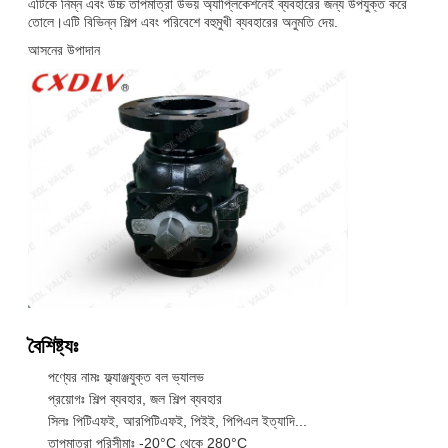
এটিকে নিম্ন এবং উচ্চ তাপমাত্রা উভয় অ্যাপ্লিকেশনেই ব্যবহারের জন্য উপযুক্ত করে
তোলে।এটি বিভিন্ন শিল্প এবং পরিবেশে বহুমুখী ব্যবহারের অনুমতি দেয়.
আসনের উপাদান
বৈশিষ্ট্যঃ
পণ্যের নামঃ ফ্ল্যাঞ্জযুক্ত বল ভ্যালভ
প্রয়োগঃ শিল্প ব্যবহার, জল শিল্প ব্যবহার
সিলঃ পিটিএফই, আরপিটিএফই, পিইই, পিপিএল ইত্যাদি...
তাপমাত্রা পরিসীমাঃ -20°C থেকে 280°C