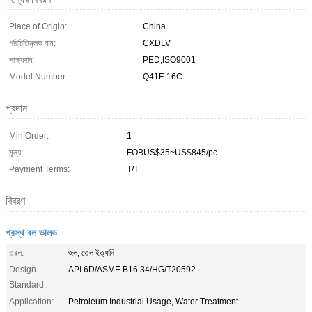
Place of Origin:
China
পরিচিতিমুলক নাম:
CXDLV
সাক্ষ্যদান:
PED,ISO9001
Model Number:
Q41F-16C
প্রদান
Min Order:
1
মূল্য:
FOBUS$35~US$845/pc
Payment Terms:
T/T
বিবরণ
প্রস্থ বল ভালভ
তরল:
জল, তেল ইত্যাদি
Design
API 6D/ASME B16.34/HG/T20592
Standard:
Application:
Petroleum Industrial Usage, Water Treatment