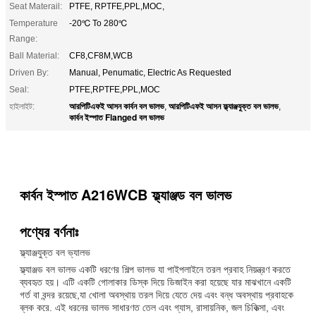
Seat Materail:
PTFE, RPTFE,PPL,MOC,
Temperature
-20℃ To 280℃
Range:
Ball Material:
CF8,CF8M,WCB
Driven By:
Manual, Penumatic, Electric As Requested
Seal:
PTFE,RPTFE,PPL,MOC
আরপিটিএফই আসন কার্বন বল ভালভ
আরপিটিএফই আসন ফ্ল্যাঞ্জযুক্ত বল ভালভ
হাইলাইট:
,
,
কার্বন ইস্পাত Flanged বল ভালভ
কার্বন ইস্পাত A216WCB ফ্ল্যাঞ্জড বল ভালভ
পণ্যের বর্ণনাঃ
ফ্ল্যাঞ্জযুক্ত বল ভ্যালভ
ফ্ল্যাঞ্জড বল ভালভ একটি ধরণের শিল্প ভালভ যা পাইপলাইনে তরল প্রবাহ নিয়ন্ত্রণ করতে
ব্যবহৃত হয়। এটি একটি গোলাকার ডিস্ক দিয়ে ডিজাইন করা হয়েছে যার মাঝখানে একটি
গর্ত বা বন্দর রয়েছে,যা খোলা অবস্থায় তরল দিয়ে যেতে দেয় এবং বন্ধ অবস্থায় প্রবাহকে
ব্লক করে. এই ধরনের ভালভ সাধারণত তেল এবং গ্যাস, রাসায়নিক, জল চিকিত্সা, এবং