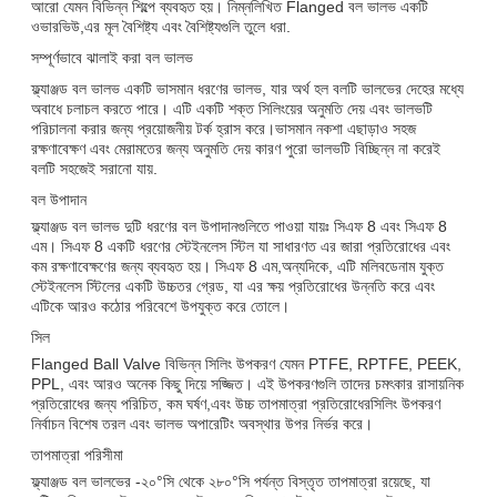
আরো যেমন বিভিন্ন শিল্পে ব্যবহৃত হয়। নিম্নলিখিত Flanged বল ভালভ একটি
ওভারভিউ,এর মূল বৈশিষ্ট্য এবং বৈশিষ্ট্যগুলি তুলে ধরা.
সম্পূর্ণভাবে ঝালাই করা বল ভালভ
ফ্ল্যাঞ্জড বল ভালভ একটি ভাসমান ধরণের ভালভ, যার অর্থ হল বলটি ভালভের দেহের মধ্যে
অবাধে চলাচল করতে পারে। এটি একটি শক্ত সিলিংয়ের অনুমতি দেয় এবং ভালভটি
পরিচালনা করার জন্য প্রয়োজনীয় টর্ক হ্রাস করে।ভাসমান নকশা এছাড়াও সহজ
রক্ষণাবেক্ষণ এবং মেরামতের জন্য অনুমতি দেয় কারণ পুরো ভালভটি বিচ্ছিন্ন না করেই
বলটি সহজেই সরানো যায়.
বল উপাদান
ফ্ল্যাঞ্জড বল ভালভ দুটি ধরণের বল উপাদানগুলিতে পাওয়া যায়ঃ সিএফ 8 এবং সিএফ 8
এম। সিএফ 8 একটি ধরণের স্টেইনলেস স্টিল যা সাধারণত এর জারা প্রতিরোধের এবং
কম রক্ষণাবেক্ষণের জন্য ব্যবহৃত হয়। সিএফ 8 এম,অন্যদিকে, এটি মলিবডেনাম যুক্ত
স্টেইনলেস স্টিলের একটি উচ্চতর গ্রেড, যা এর ক্ষয় প্রতিরোধের উন্নতি করে এবং
এটিকে আরও কঠোর পরিবেশে উপযুক্ত করে তোলে।
সিল
Flanged Ball Valve বিভিন্ন সিলিং উপকরণ যেমন PTFE, RPTFE, PEEK,
PPL, এবং আরও অনেক কিছু দিয়ে সজ্জিত। এই উপকরণগুলি তাদের চমৎকার রাসায়নিক
প্রতিরোধের জন্য পরিচিত, কম ঘর্ষণ,এবং উচ্চ তাপমাত্রা প্রতিরোধেরসিলিং উপকরণ
নির্বাচন বিশেষ তরল এবং ভালভ অপারেটিং অবস্থার উপর নির্ভর করে।
তাপমাত্রা পরিসীমা
ফ্ল্যাঞ্জড বল ভালভের -২০°সি থেকে ২৮০°সি পর্যন্ত বিস্তৃত তাপমাত্রা রয়েছে, যা