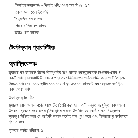
ডিজাইন স্ট্যান্ডার্ডঃ এপিআই ৬ডি/এএসএমই বি১৬।34
তরলঃ জল, তেল ইত্যাদি
বৈদ্যুতিক বল ভালভ
গিয়ার চালিত বল ভালভ
ফ্ল্যাঞ্জ চেক ভালভ
টেকনিক্যাল প্যারামিটারঃ
অ্যাপ্লিকেশনঃ
ফ্ল্যাঞ্জড বল ভালভটি চীনের শীর্ষস্থানীয় শিল্প ভালভ প্রস্তুতকারক সিএক্সডিএলভি-র
একটি পণ্য। সংস্থাটি উচ্চমানের পণ্য এবং নির্ভরযোগ্য পরিষেবাদির জন্য পরিচিত।এর
উচ্চতর কর্মক্ষমতা এবং স্থায়িত্বের কারণে ফ্ল্যাঞ্জড বল ভালভটি এর অন্যতম জনপ্রিয়
এবং চাওয়া পণ্য.
উৎপত্তিস্থল: চীন
ফ্ল্যাঞ্জড বোল ভালভ গর্বের সাথে চীনে তৈরি করা হয়। এটি উন্নত প্রযুক্তি এবং মানের
উপকরণ ব্যবহার করে অত্যাধুনিক সুবিধাগুলিতে উত্পাদিত হয়।কঠোর মান নিয়ন্ত্রণের
ব্যবস্থা নিশ্চিত করে যে প্রতিটি ভালভ সর্বোচ্চ মান পূরণ করে এবং নির্ভরযোগ্য কর্মক্ষমতা
প্রদান করে.
ন্যূনতম অর্ডার পরিমাণঃ ১