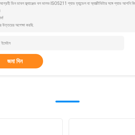
গ্রহী ডিন ডাবল ফ্ল্যাঞ্জেড বল ভালভ ISO5211 প্যাড হ্যান্ডেল বা অ্যাক্টিভিটার সঙ্গে প্যাড আপন
ন
াদ!
র উত্তরের অপেক্ষা করছি.
জমা দিন