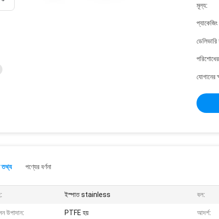
মূল্য:
প্যাকেজিং
ডেলিভারি 
পরিশোধের 
যোগানের ক
 তথ্য
পণ্যের বর্ণনা
:
ইস্পাত stainless
বল:
ন উপাদান:
PTFE হয়
আদর্শ: