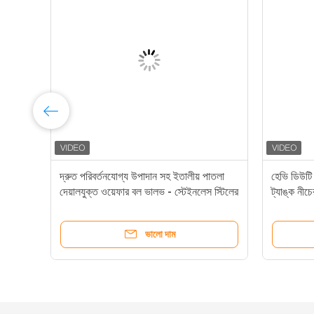
দ্রুত পরিবর্তনযোগ্য উপাদান সহ ইতালীয় পাতলা
হেভি ডিউটি ​
দেয়ালযুক্ত ওয়েফার বল ভালভ - স্টেইনলেস স্টিলের
ট্যাঙ্ক নীচ
বল ভালভ
সিস্টেমের জ
ভালো দাম