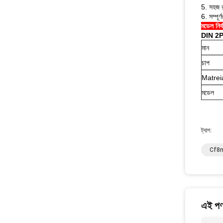
5. সহজ র
6. সম্পূর
মডেল নির্
DIN 2PC 
মান
চাপ
Matrei
মডেল
ট্যাগ:
Cf8m
এই পণ্