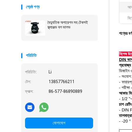
শ্রেষ্ঠ পণ্য
আক
বিশ
বৈদ্যুতিক অপারেশন সহ টেকসই
ফ্ল্যাঞ্জড বল ভালভ
পণ্যের বর্
বিশেষ উল
পরিচিতি
DIN ভাস
প্রযোজ্য 
ডিজাইন 
পরিচিতি:
Li
- সংযো
টেল:
13857766211
- ফায়ার
- পরীক্
ফ্যাক্স:
86-577-86890889
আকার বিন
- 1/2 "
চাপ রেটিং
- DIN
তাপমাত্রা
- -20 °
যোগাযোগ