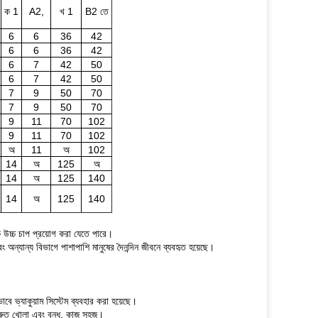
ক 1
A2,
খ 1
B2 তে
6
6
36
42
6
6
36
42
6
7
42
50
6
7
42
50
7
9
50
70
7
9
50
70
9
11
70
102
9
11
70
102
অ
11
অ
102
14
অ
125
অ
14
অ
125
140
14
অ
125
140
কে উচ্চ চাপ প্রয়োগ করা যেতে পারে।
 অন্যান্য বিভাগে পাশাপাশি মানুষের দৈনন্দিন জীবনে ব্যবহৃত হয়েছে।
বে ভ্যাকুয়াম সিস্টেম ব্যবহার করা হয়েছে।
, দ্রুত খোলা এবং বন্ধ, কাজ সহজ।