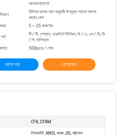
আলোচনাযোগ্য
বিভিন্ন ভালভ গঠন অনুযায়ী উপযুক্ত পাতলা পাতলা
 বিবরণ:
কাঠের কেস
সময়:
5 ~ 25 কাজ দিন
টি / টি, পেপ্যাল, ওয়েস্টার্ন ইউনিয়ন, ডি / এ, এল / সি, ডি
শর্ত:
/ পি, মানিগ্রাম
্ষমতা:
500pcs / সোম
ভালো দাম
যোগাযোগ
CF8, CF8M
গিগাবাইট, ANSI, নামক JIS, হট্টগোল