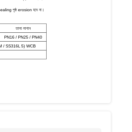
লভ sealing পৃষ্ঠ erosion হবে না।
তালা লাগান
PN16 / PN25 / PN40
3M / SS316L 5) WCB