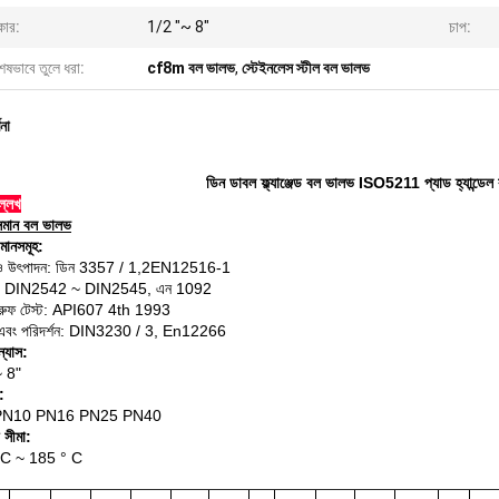
ার:
1/2 "~ 8"
চাপ:
েষভাবে তুলে ধরা:
cf8m বল ভালভ
,
স্টেইনলেস স্টীল বল ভালভ
ণনা
ডিন ডাবল ফ্ল্যাঞ্জেড বল ভালভ ISO5211 প্যাড হ্যান্ডেল বা 
্লেখ
মান বল ভালভ
মানসমূহ:
ও উৎপাদন: ডিন 3357 / 1,2EN12516-1
গ: DIN2542 ~ DIN2545, এন 1092
প্রুফ টেস্ট: API607 4th 1993
ষা এবং পরিদর্শন: DIN3230 / 3, En12266
্যাস:
~ 8"
:
 PN10 PN16 PN25 PN40
 সীমা:
 C ~ 185 ° C