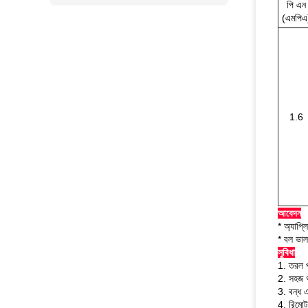
পি এন
(এমপিএ
1.6
আবেদন
* অ্যাপ্ল
* বল ভালভ
সুবিধা
1. তরল প
2. সহজ 
3. বন্ধ এ
4. রিমোট 