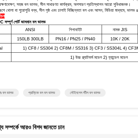
ক্ষণাবেক্ষণ, সহজ বল ভালভ, সীল সাধারণত কার্যক্রম, অপসারণ প্রতিস্থাপন আরো সুবিধাজনক।
্ণরূপে খোলা বা পুরোপুরি বন্ধ, সীল পৃষ্ঠ এবং ঢালাই বিচ্ছিন্নতা বল এবং আসন, মিডিয়া মাধ্যমে, ভা
বাচন
সম্পূর্ণ পোর্ট ভাসমান বল ভালভ
ANSI
গিগাবাইট
নামক JIS
150LB 300LB
PN16 / PN25 / PN40
10K / 20K
al
1) CF8 / SS304 2) CF8M / SS316 3) CF3 / SS304L 4) CF
1) উচ্চ প্ল্যাটফর্ম মডেল 2) হ্যান্ডেল মডেল
 বল ভালভ
প্রান্তিক বল বল ভালভ
স্টেইনলেস স্টীল বল ভালভ
য সম্পর্কে আরও বিশদ জানতে চান