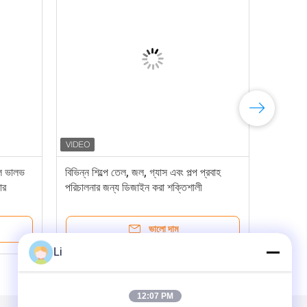
 বল ভালভ
বিভিন্ন শিল্পে তেল, জল, গ্যাস এবং পল্প প্রবাহ
WCB 
ার
পরিচালনার জন্য ডিজাইন করা শক্তিশালী
এবং 
ফ্ল্যাঞ্জযুক্ত বল ভালভ ইতালিয়ান বল ভালভ
নিয়ন্
ভালো দাম
Li
12:07 PM