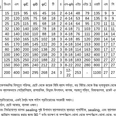
ডিএন
এল
φE
φB
φC
টি
চ
এন-φh
এইচ
এইচ 1
ওয়াট
এম
পি
)
15
115
95
65
45
16
2
4-14
48
79
135
9
9
20
120
105
75
58
18
2
4-14
53
84
135
9
9
25
125
115
85
68
18
2
4-14
64
95
170
11
11
32
130
140
100
78
18
2
4-18
71
103
170
11
11
40
140
150
110
88
18
3
4-18
76
111
200
14
14
50
150
165
125
102
18
3
4-18
85
120
200
14
14
65
170
185
145
122
20
3
4-18
104
153
300
17
17
80
180
200
160
138
20
3
8-18
114
163
300
17
17
100
190
220
180
158
20
3
8-18
140
182
400
17
17
125
325
250
210
188
22
3
8-18
183
260
500
27
27
150
350
285
240
212
22
3
8-22
202
280
800
27
27
12-
200
400
340
295
268
24
3
253
-
1100
27
27
22
িকেশনগুলির বিস্তৃত পরিসর, ছোট থেকে কয়েক মিমি ব্যাস পর্যন্ত, বড় মিটার থেকে উচ্চ ভ্যাকুয়াম থে
 ব্যাপকভাবে পেট্রোলিয়াম, রাসায়নিক, বিদ্যুৎ উৎপাদন, কাগজ, পরমাণু শক্তি, বিমানচালনা, রকেট এবং
্রতিরোধের, একই দৈর্ঘ্য সঙ্গে পাইপ প্রতিরোধের সহকারী সমান।
গঠন, ছোট আকার, হালকা ওজন।
বং নির্ভরযোগ্য ভালভ sealing পৃষ্ঠ উপাদান ব্যাপকভাবে ব্যবহৃত প্লাস্টিক, sealing, এবং ব্যাপকভা
কন্ট্রোল সহজতর করার জন্য 90 ° ঘূর্ণন যতক্ষণ না সম্পূর্ণরূপে খোলা থেকে সম্পূর্ণরূপে খোলা থেকে