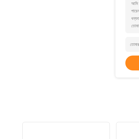
আমি আ
পারে
ধন্যব
তোমা