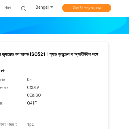
Bengali
মামলা
উদ্ধৃতির জন্য আবেদন
 ফ্ল্যাঞ্জেড বল ভালভ ISO5211 প্যাড হ্যান্ডেল বা অ্যাক্টিভিটার সঙ্গে
বরণ:
্থল:
চীন
লক নাম:
CXDLV
CE&ISO
ার:
Q41F
াহিদার পরিমাণ:
1pc