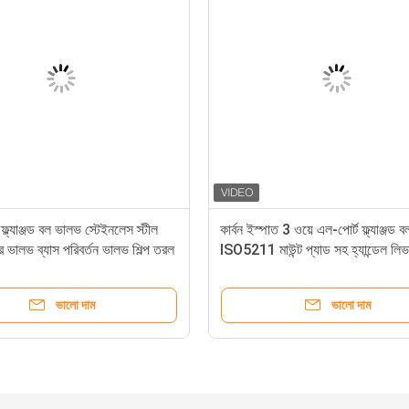
​ফ্ল্যাঞ্জড বল ভালভ স্টেইনলেস স্টীল
কার্বন ইস্পাত 3 ওয়ে এল-পোর্ট ফ্ল্যাঞ্জড
ের ভালভ ব্যাস পরিবর্তন ভালভ শিল্প তরল
ISO5211 মাউন্ট প্যাড সহ হ্যান্ডেল লিভ
ন্য ডিজাইন করা হয়েছে
JIS10K সংযোগ সহ
ভালো দাম
ভালো দাম