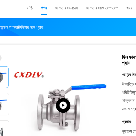
বাড়ি
পণ্য
আমাদের সম্বন্ধে
আমাদের সাথে যোগাযোগ
খবর
ডেল বা অ্যাক্টিভিটার সঙ্গে প্যাড
ডিন ডাবল
প্যাড
পণ্যের বি
উৎপত্তি স
পরিচিতিমু
সাক্ষ্যদান:
মডেল নম্ব
প্রদান:
ন্যূনতম চ