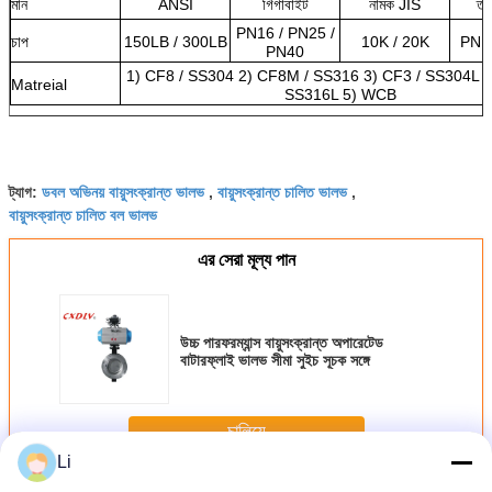
মান
ANSI
গিগাবাইট
নামক JIS
তা
PN16 / PN25 /
চাপ
150LB / 300LB
10K / 20K
PN1
PN40
1) CF8 / SS304 2) CF8M / SS316 3) CF3 / SS304L 
Matreial
SS316L 5) WCB
ডবল অভিনয় বায়ুসংক্রান্ত ভালভ
বায়ুসংক্রান্ত চালিত ভালভ
ট্যাগ:
,
,
বায়ুসংক্রান্ত চালিত বল ভালভ
এর সেরা মূল্য পান
উচ্চ পারফরম্যান্স বায়ুসংক্রান্ত অপারেটেড
বাটারফ্লাই ভালভ সীমা সুইচ সূচক সঙ্গে
চালিয়ে
Li