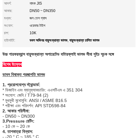
আদর্শ:
নামক JIS
আকার:
DN50 ~ DN350
মধ্যম:
জল তেল গ্যাস
সংযোগ:
ওয়েফার টাইপ
চাপ:
10K
ডবল অভিনয় বায়ুসংক্রান্ত ভালভ
বায়ুসংক্রান্ত চালিত ভালভ
হাইলাইট:
,
উচ্চ পারফরম্যান্স বায়ুসংক্রান্ত অপারেটেড বাটারফ্লাই ভালভ সীমা সুইচ সূচক সঙ্গে
বিশেষ উল্লেখ
ডাবল বিষাক্ত প্রজাপতি ভালভ
1. প্রয়োগযোগ্য স্ট্যান্ডার্ড:
* ডিজাইন এবং ম্যানুফ্যাকচারিং: এএসটিএম এ 351 304
* সংযোগ: জেবি / T79-94 (2)
* মুখমুখী মুখোমুখি: ANSI / ASME B16.5
* পরীক্ষা এবং পরিদর্শন: API STD598-84
2. আকার পরিসীমা:
- DN50 ~ DN300
3.Pressure রেটিং:
- 10 কে ~ 20 কে
4. তাপমাত্রা বিন্যাস:
- -20 ° C ~ 185 ° C