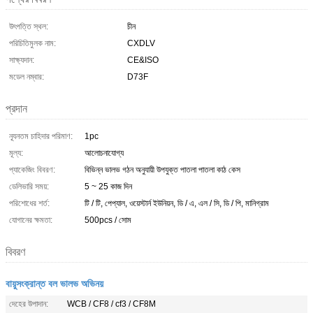
উৎপত্তি স্থল:
চীন
পরিচিতিমুলক নাম:
CXDLV
সাক্ষ্যদান:
CE&ISO
মডেল নম্বার:
D73F
প্রদান
ন্যূনতম চাহিদার পরিমাণ:
1pc
মূল্য:
আলোচনাযোগ্য
প্যাকেজিং বিবরণ:
বিভিন্ন ভালভ গঠন অনুযায়ী উপযুক্ত পাতলা পাতলা কাঠ কেস
ডেলিভারি সময়:
5 ~ 25 কাজ দিন
পরিশোধের শর্ত:
টি / টি, পেপ্যাল, ওয়েস্টার্ন ইউনিয়ন, ডি / এ, এল / সি, ডি / পি, মানিগ্রাম
যোগানের ক্ষমতা:
500pcs / সোম
বিবরণ
বায়ুসংক্রান্ত বল ভালভ অভিনয়
দেহের উপাদান:
WCB / CF8 / cf3 / CF8M