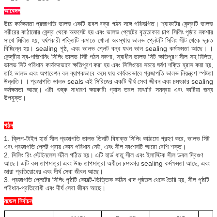
আবেদন
উচ্চ কর্মক্ষমতা প্রজাপতি ভালভ একটি ডবল বক্র গঠন সঙ্গে পরিকল্পিত।
শ্যাফটের কেন্দ্রটি ভালভ
শরীরের কাঠামোর কেন্দ্র থেকে অফসেট হয় এবং ভালভ প্লেটের বৃত্তাকার চাপ সিলিং পৃষ্ঠার নকশার
সাথে মিলিত হয়, ঘর্ষণকারী শক্তিটি কমাতে খোলা অবস্থায় ভালভ প্লেটটি সিলিং সীট থেকে দ্রুত
বিচ্ছিন্ন হয়। sealing পৃষ্ঠ, এবং ভালভ প্লেট বন্ধ যখন ভাল sealing কর্মক্ষমতা আছে।
।
কেন্দ্রীয় স্ব-পজিশনিং সিলিং ভালভ সিট গঠন নকশা, স্বাধীন ভালভ সিট ক্ষতিপূরণ সীল সহ মিলিত,
ভালভ সিট পরিধান কার্যকরভাবে ক্ষতিপূরণ করা হয় এবং সিলিংয়ের সময়ে ঘর্ষণ শক্তি হ্রাস করা হয়,
তাই ভালভ এবং অপারেশন বল ব্যাপকভাবে কমে যায় কার্যকরভাবে প্রজাপতি ভালভ নিয়ন্ত্রণ স্পষ্টতা
উন্নতি।
।
প্রজাপতি ভালভ seals এই সিরিজের একটি দীর্ঘ সেবা জীবন এবং চমৎকার sealing
কর্মক্ষমতা আছে।
এটা শুষ্ক সাধারণ ক্ষয়কারী গ্যাস তরল মাঝারি সমন্বয় এবং কাটিয়া জন্য
উপযুক্ত।
গঠন
1. ক্লিপ-টাইপ হার্ড সীল প্রজাপতি ভালভ তিনটি বিষাক্ত সিলিং কাঠামো গ্রহণ করে, ভালভ সিট
এবং প্রজাপতি প্লেট প্রায় কোন পরিধান নেই, এবং সীল ফাংশনটি আরো বেশি শক্ত।
2. সিলিং রিং স্টেইনলেস স্টীল গঠিত হয়।
এটি হার্ড ধাতু সীল এবং ইলাস্টিক সীল ডবল দ্বিগুণ
আছে।
এটি কম তাপমাত্রা এবং উচ্চ তাপমাত্রা অধীনে চমৎকার sealing কর্মক্ষমতা আছে, এবং
জারা প্রতিরোধের এবং দীর্ঘ সেবা জীবন আছে।
3. প্রজাপতি প্লেটের সিলিং পৃষ্ঠটি কোবল্ট-ভিত্তিক কঠিন খাদ পৃষ্ঠতল থেকে তৈরি হয়, সীল পৃষ্ঠটি
পরিধান-প্রতিরোধী এবং দীর্ঘ সেবা জীবন আছে।
মডেল নির্বাচন