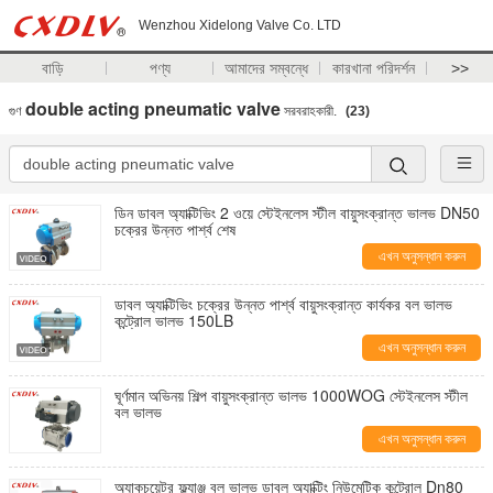
Wenzhou Xidelong Valve Co. LTD
বাড়ি
পণ্য
আমাদের সম্বন্ধে
কারখানা পরিদর্শন
>>
double acting pneumatic valve
গুণ
সরবরাহকারী.
(23)
ডিন ডাবল অ্যাক্টিভিং 2 ওয়ে স্টেইনলেস স্টীল বায়ুসংক্রান্ত ভালভ DN50
চক্রের উন্নত পার্শ্ব শেষ
এখন অনুসন্ধান করুন
ডাবল অ্যাক্টিভিং চক্রের উন্নত পার্শ্ব বায়ুসংক্রান্ত কার্যকর বল ভালভ
কন্ট্রোল ভালভ 150LB
এখন অনুসন্ধান করুন
ঘূর্ণমান অভিনয় শিল্প বায়ুসংক্রান্ত ভালভ 1000WOG স্টেইনলেস স্টীল
বল ভালভ
এখন অনুসন্ধান করুন
অ্যাকচুয়েটর ফ্ল্যাঞ্জ বল ভালভ ডাবল অ্যাক্টিং নিউমেটিক কন্ট্রোল Dn80