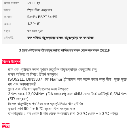
আসন উপাদান:
PTFE হয়
ক্ষমতা:
স্প্রিং রিটার্ন একচুয়েটর
সংযোগ:
বিএসপি / BSPT / এনপিটি
আকার:
1/2 "~ 8"
মধ্যম:
জল তেল গ্যাস
ডবল অভিনয় বায়ুসংক্রান্ত ভালভ
বায়ুসংক্রান্ত বল বল ভালভ
হাইলাইট:
,
3 টুকরা স্টেইনলেস স্টীল বায়ুসংক্রান্ত কার্যকর বল ভালভ থ্রেড স্ক্রু ভালভ Q611F
বিশেষ উল্লেখ
রাক এবং প্যানিয়ন নকশা ঘূর্ণমান চতুর্থাংশ বায়ুসংক্রান্ত একচুয়েটর চালু
ডাবল অভিনয় বা স্প্রিং রিটার্ন সংস্করণ
ISO5211, DIN3337 এবং Namur ইন্টারফেস ভাল মাউন্ট করার জন্য সীমা, সুইচ সুইচ
বক্স এবং অবস্থানকারী
অন্দর এবং বহিরঙ্গন অ্যাপ্লিকেশন জন্য উপযুক্ত
3Nm থেকে 13,024Nm (DA সংস্করণ) এবং 4NM থেকে টার্ক আউটপুট 6,584Nm
(SR সংস্করণ)
নিকেল ধাতুপট্টাবৃত প্যানিয়ন সঙ্গে অ্যালুমিনিয়াম খাদ হাউজিং
ভ্রমণ কোণ 90 ° ± 5 ℃ ভ্রমণ স্টপ সমন্বয় সঙ্গে
তাপমাত্রায় ২ বার থেকে 8 বার থেকে অপারেটিং চাপ -20 ℃ থেকে + 80 ℃ পর্যন্ত
সুবিধা