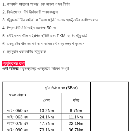
1. কম্প্যাক্ট ফাইলের আকার এবং হালকা ওজন নির্মাণ
2. নির্ভরযোগ্য, দীর্ঘ দীর্ঘস্থায়ী পারফরম্যান্স
3. স্ট্যান্ডার্ড "ইন লাইন" বা "ক্রস মাউন্ট" ভালভ অ্যাক্টুয়েটর কনফিগারেশন
4. স্প্রিং-রিটার্ন ডিজাইন কমপক্ষে 50 সে
5. স্টেইনলেস স্টীল বহিরাগত ছাঁটাই এবং FKM হে রিং স্ট্যান্ডার্ড
6. একচুয়েটর খাদ সরাসরি ডানা ভালভ স্টেম ব্যাকল্যাশ ন্যূনতম
7. ম্যানুয়াল ওভাররাইড স্ট্যান্ডার্ড
প্রযুক্তিগত তথ্য
একা অভিনয়
বায়ুসংক্রান্ত একচুয়েটর আদেশ সংখ্যা
ঘূর্ণন সঁচারক বল (6Bar)
মডেল নাম্বার
খোলা
ঘনিষ্ঠ
আইন 050 এস
13.2Nm
6.7Nm
আইন 063 এস
24.1Nm
11.1Nm
আইন 075 এস
47.7Nm
22.1Nm
আইন 090 এস
73.1Nm
36.7Nm