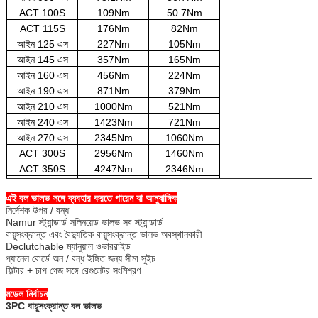
ACT 100S
109Nm
50.7Nm
ACT 115S
176Nm
82Nm
আইন 125 এস
227Nm
105Nm
আইন 145 এস
357Nm
165Nm
আইন 160 এস
456Nm
224Nm
আইন 190 এস
871Nm
379Nm
আইন 210 এস
1000Nm
521Nm
আইন 240 এস
1423Nm
721Nm
আইন 270 এস
2345Nm
1060Nm
ACT 300S
2956Nm
1460Nm
ACT 350S
4247Nm
2346Nm
আইন 400 এস
6559Nm
2624Nm
এই বল ভালভ সঙ্গে ব্যবহার করতে পারেন যা আনুষাঙ্গিক
নির্দেশক উপর / বন্ধ
Namur স্ট্যান্ডার্ড সলিনয়েড ভালভ সব স্ট্যান্ডার্ড
বায়ুসংক্রান্ত এবং বৈদ্যুতিক বায়ুসংক্রান্ত ভালভ অবস্থানকারী
Declutchable ম্যানুয়াল ওভাররাইড
প্যানেল বোর্ডে অন / বন্ধ ইঙ্গিত জন্য সীমা সুইচ
ফিল্টার + চাপ গেজ সঙ্গে রেগুলেটর সংমিশ্রণ
মডেল নির্বাচন
3PC বায়ুসংক্রান্ত বল ভালভ