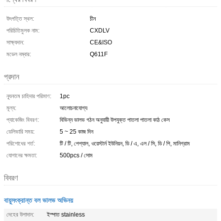
উৎপত্তি স্থল:
চীন
পরিচিতিমুলক নাম:
CXDLV
সাক্ষ্যদান:
CE&ISO
মডেল নম্বার:
Q611F
প্রদান
ন্যূনতম চাহিদার পরিমাণ:
1pc
মূল্য:
আলোচনাযোগ্য
প্যাকেজিং বিবরণ:
বিভিন্ন ভালভ গঠন অনুযায়ী উপযুক্ত পাতলা পাতলা কাঠ কেস
ডেলিভারি সময়:
5 ~ 25 কাজ দিন
পরিশোধের শর্ত:
টি / টি, পেপ্যাল, ওয়েস্টার্ন ইউনিয়ন, ডি / এ, এল / সি, ডি / পি, মানিগ্রাম
যোগানের ক্ষমতা:
500pcs / সোম
বিবরণ
বায়ুসংক্রান্ত বল ভালভ অভিনয়
দেহের উপাদান:
ইস্পাত stainless