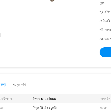
মূল্য:
প্যাকেজিং
ডেলিভারি 
পরিশোধের 
যোগানের ক
 তথ্য
পণ্যের বর্ণনা
হের উপাদান:
ইস্পাত stainless
আসন উপা
মতা:
স্প্রিং রিটার্ন একচুয়েটর
সংযোগ: