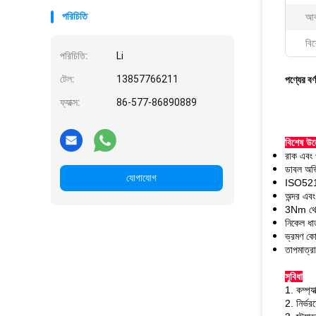
পরিচিতি
আক
বিশ
পরিচিতি:
Li
টেল:
13857766211
পণ্যের বর্
ফ্যাক্স:
86-577-86890889
বিশেষ উল
রাক এবং প্
ডাবল অভিন
যোগাযোগ
ISO5211,
অন্দর এবং
3Nm থে
নিকেল ধাতু
ভ্রমণ কো
তাপমাত্র
সুবিধা
1. কম্প্
2. নির্ভরয