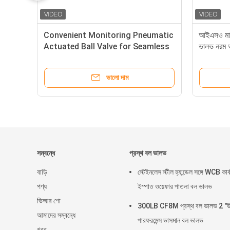
Convenient Monitoring Pneumatic
আইএসও মাউন্
Actuated Ball Valve for Seamless
ভালভ নরম
Integration with Limit Switch Box
ভালো দাম
সম্বন্ধে
প্রস্থ বল ভালভ
বাড়ি
স্টেইনলেস স্টীল হ্যান্ডেল সঙ্গে WCB কার্
পণ্য
ইস্পাত ওয়েফার পাতলা বল ভালভ
ভিআর শো
300LB CF8M প্রস্থ বল ভালভ 2 "উচ
আমাদের সম্বন্ধে
পারফরমেন্স ভাসমান বল ভালভ
খবর