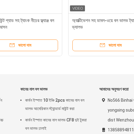
ট প্যাড সহ ট্যাংক নীচের ফ্ল্যাঞ্জ বল
অ্যাক্টিভেশন সহ ডাবল-ওয়ে বল ভালভ ট্য
 আসন
ভ্যালভ
ভালো দাম
ভালো দাম
কানের নাল বল ভালভ
আমাদের অনুসরণ করো
বন
কার্বন ইস্পাত 10 ইঞ্চি 2pcs কানের নাল বল
No566 Binhai তৃত
ভালভ আমেরিকান স্ট্যান্ডার্ড মাউন্ট করা
yongxing subdi
্চ
কার্বন ইস্পাত কানের নাল ভালভ CF8 দুই টুকরা
dist Wenzhou 
বল ভালভ ঢালাই
13858894811