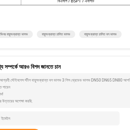
বিএসপি / BSPT / এনপিটি
িনয় বায়ুসংক্রান্ত ভালভ
বায়ুসংক্রান্ত চালিত ভালভ
বায়ুসংক্রান্ত চালিত বল ভালভ
য সম্পর্কে আরও বিশদ জানতে চান
আগ্রহী স্টেইনলেস স্টীল বায়ুসংক্রান্ত বল ভালভ 3 পিস থ্রেডেড ভালভ DN50 DN65 DN80 আপনি
ে পারেন
াদ!
র উত্তরের অপেক্ষা করছি.