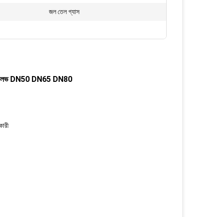
জল তেল গ্যাস
রেডেড ভালভ DN50 DN65 DN80
কারী