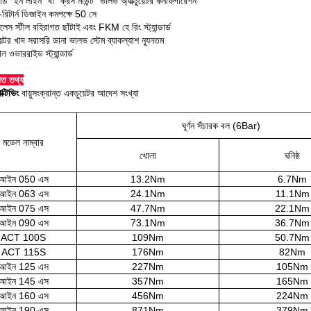
ন্ডার্ড "ইন লাইন" বা "ক্রস মাউন্ট" ভালভ অ্যাক্টুয়েটর কনফিগারেশন
ং-রিটার্ন ডিজাইন কমপক্ষে 50 সে
লেস স্টীল বহিরাগত ছাঁটাই এবং FKM হে রিং স্ট্যান্ডার্ড
েটর খাদ সরাসরি ডানা ভালভ স্টেম ব্যাকল্যাশ ন্যূনতম
়াল ওভাররাইড স্ট্যান্ডার্ড
গত তথ্য
ক্টিভিং
বায়ুসংক্রান্ত একচুয়েটর আদেশ সংখ্যা
ঘূর্ণন সঁচারক বল (6Bar)
মডেল নাম্বার
খোলা
ঘনিষ্ঠ
আইন 050 এস
13.2Nm
6.7Nm
আইন 063 এস
24.1Nm
11.1Nm
আইন 075 এস
47.7Nm
22.1Nm
আইন 090 এস
73.1Nm
36.7Nm
ACT 100S
109Nm
50.7Nm
ACT 115S
176Nm
82Nm
আইন 125 এস
227Nm
105Nm
আইন 145 এস
357Nm
165Nm
আইন 160 এস
456Nm
224Nm
আইন 190 এস
871Nm
379Nm