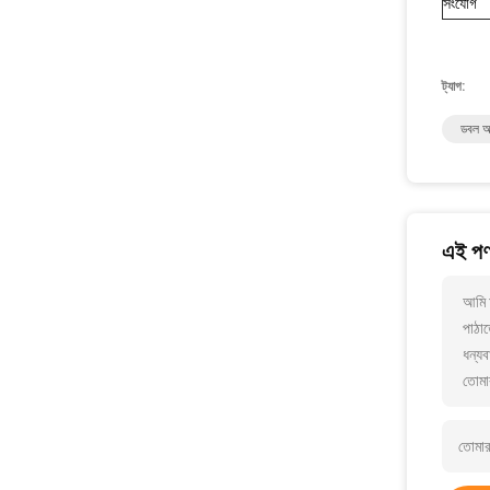
সংযোগ
ট্যাগ:
ডবল অভ
এই পণ্
আমি 
পাঠাত
ধন্যব
তোমা