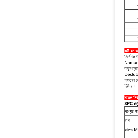
এই বল ভা
নির্দেশক 
Namur স্ট
বায়ুসংক্
Declutch
প্যানেল ব
ফিল্টার +
মডেল নির্
3PC থ্রে
পণ্যের ন
চাপ
ভালভ M