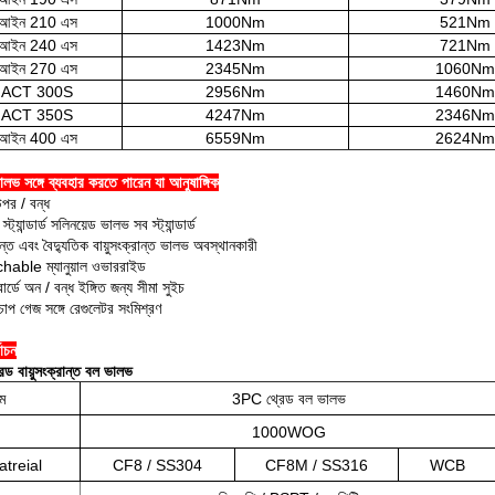
আইন 210 এস
1000Nm
521Nm
আইন 240 এস
1423Nm
721Nm
আইন 270 এস
2345Nm
1060Nm
ACT 300S
2956Nm
1460Nm
ACT 350S
4247Nm
2346Nm
আইন 400 এস
6559Nm
2624Nm
লভ সঙ্গে ব্যবহার করতে পারেন যা আনুষাঙ্গিক
উপর / বন্ধ
্যান্ডার্ড সলিনয়েড ভালভ সব স্ট্যান্ডার্ড
রান্ত এবং বৈদ্যুতিক বায়ুসংক্রান্ত ভালভ অবস্থানকারী
able ম্যানুয়াল ওভাররাইড
োর্ডে অন / বন্ধ ইঙ্গিত জন্য সীমা সুইচ
 চাপ গেজ সঙ্গে রেগুলেটর সংমিশ্রণ
বাচন
ড বায়ুসংক্রান্ত বল ভালভ
াম
3PC থ্রেড বল ভালভ
1000WOG
atreial
CF8 / SS304
CF8M / SS316
WCB