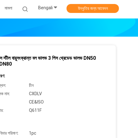
Bengali
মামলা
উদ্ধৃতির জন্য আবেদন
েস স্টীল বায়ুসংক্রান্ত বল ভালভ 3 পিস থ্রেডেড ভালভ DN50
 DN80
বরণ:
্থল:
চীন
লক নাম:
CXDLV
CE&ISO
ার:
Q611F
াহিদার পরিমাণ:
1pc