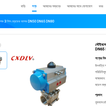
বাড়ি
পণ্য
আমাদের সম্বন্ধে
আমাদের সাথে যোগাযোগ
খবর
ত বল ভালভ 3 পিস থ্রেডেড ভালভ DN50 DN65 DN80
স্টেইনল
DN65
পণ্যের বি
উৎপত্তি স
পরিচিতিমু
সাক্ষ্যদান:
মডেল নম্ব
প্রদান:
ন্যূনতম চ