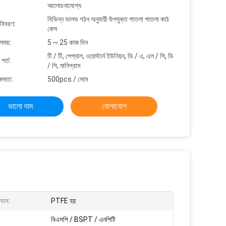
আলোচনাযোগ্য
বিভিন্ন ভালভ গঠন অনুযায়ী উপযুক্ত পাতলা পাতলা কাঠ
 বিবরণ:
কেস
সময়:
5 ~ 25 কাজ দিন
টি / টি, পেপ্যাল, ওয়েস্টার্ন ইউনিয়ন, ডি / এ, এল / সি, ডি
শর্ত:
/ পি, মানিগ্রাম
্ষমতা:
500pcs / সোম
ভালো দাম
যোগাযোগ
দান:
PTFE হয়
বিএসপি / BSPT / এনপিটি