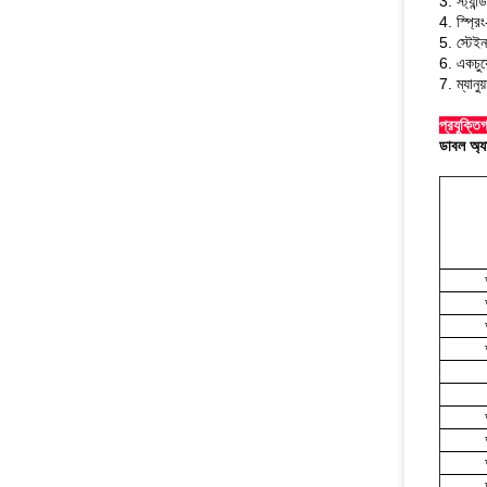
3. স্ট্যা
4. স্প্রি
5. স্টেইন
6. একচুয়
7. ম্যানুয
প্রযুক্তি
ডাবল অ্যা