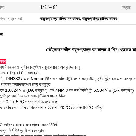
ার:
1/2 "~ 8"
মধ্যম:
েষভাবে তুলে ধরা:
বায়ুসংক্রান্ত চালিত বল ভালভ
,
বায়ুসংক্রান্ত চালিত ভালভ
ণনা
স্টেইনলেস স্টীল বায়ুসংক্রান্ত বল ভালভ 3 পিস থ্
্লেখ
যানিয়ন নকশা ঘূর্ণমান চতুর্থাংশ বায়ুসংক্রান্ত একচুয়েটর চালু
য় বা স্প্রিং রিটার্ন সংস্করণ
 DIN3337 এবং Namur ইন্টারফেস ভাল মাউন্ট করার জন্য সীমা, সুইচ সুইচ বক্স এবং অবস্থান
 বহিরঙ্গন অ্যাপ্লিকেশন জন্য উপযুক্ত
কে 13,024Nm (DA সংস্করণ) এবং 4NM থেকে টার্ক আউটপুট 6,584Nm (SR সংস্করণ)
পট্টাবৃত প্যানিয়ন সঙ্গে অ্যালুমিনিয়াম খাদ হাউজিং
ণ 90 ° ± 5 ℃ ভ্রমণ স্টপ সমন্বয় সঙ্গে
ায় ২ বার থেকে 8 বার থেকে অপারেটিং চাপ -20 ℃ থেকে + 80 ℃ পর্যন্ত
যাক্ট ফাইলের আকার এবং হালকা ওজন নির্মাণ
োগ্য, দীর্ঘ দীর্ঘস্থায়ী পারফরম্যান্স