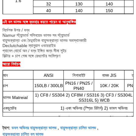
1.6
32
130
140
40
140
150
50
150
165
এই বল ভালভ সঙ্গে ব্যবহার করতে পারেন যা আনুষাঙ্গিক
নির্দেশক উপর / বন্ধ
Namur স্ট্যান্ডার্ড সলিনয়েড ভালভ সব স্ট্যান্ডার্ড
বায়ুসংক্রান্ত এবং বৈদ্যুতিক বায়ুসংক্রান্ত ভালভ অবস্থানকারী
Declutchable ম্যানুয়াল ওভাররাইড
প্যানেল বোর্ডে অন / বন্ধ ইঙ্গিত জন্য সীমা সুইচ
ফিল্টার + চাপ গেজ সঙ্গে রেগুলেটর সংমিশ্রণ
আরো নির্বাচন
মান
ANSI
গিগাবাইট
নামক JIS
তা
PN16 / PN25 /
চাপ
150LB / 300LB
10K / 20K
PN1
PN40
1) CF8 / SS304 2) CF8M / SS316 3) CF3 / SS304L 
ভালভ Matreial
SS316L 5) WCB
একচুয়েটর
1) একা অভিনয় (স্প্রিং রিটার্ন) 2) ডাবল অভিনয়
মালপত্র
1) সীমা স্যুইচ 2) সোলেনয়েড ভালভ 3) ফিল্টার 4) পজিশনিং
ডবল অভিনয় বায়ুসংক্রান্ত ভালভ
বায়ুসংক্রান্ত চালিত ভালভ
ট্যাগ:
,
,
বায়ুসংক্রান্ত চালিত বল ভালভ