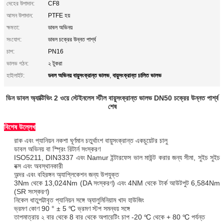
দেহের উপাদান:
CF8
আসন উপাদান:
PTFE হয়
ক্ষমতা:
ডাবল অভিনয়
সংযোগ:
ডাবল চক্রের উন্নত পার্শ্ব
চাপ:
PN16
ভালভ গঠন:
২ টুকরা
ডবল অভিনয় বায়ুসংক্রান্ত ভালভ
বায়ুসংক্রান্ত চালিত ভালভ
হাইলাইট:
,
ডিন ডাবল অ্যাক্টিভিং 2 ওয়ে স্টেইনলেস স্টীল বায়ুসংক্রান্ত ভালভ DN50 চক্রের উন্নত পার্শ্ব
শেষ
বিশেষ উল্লেখ
রাক এবং প্যানিয়ন নকশা ঘূর্ণমান চতুর্থাংশ বায়ুসংক্রান্ত একচুয়েটর চালু
ডাবল অভিনয় বা স্প্রিং রিটার্ন সংস্করণ
ISO5211, DIN3337 এবং Namur ইন্টারফেস ভাল মাউন্ট করার জন্য সীমা, সুইচ সুইচ
বক্স এবং অবস্থানকারী
অন্দর এবং বহিরঙ্গন অ্যাপ্লিকেশন জন্য উপযুক্ত
3Nm থেকে 13,024Nm (DA সংস্করণ) এবং 4NM থেকে টার্ক আউটপুট 6,584Nm
(SR সংস্করণ)
নিকেল ধাতুপট্টাবৃত প্যানিয়ন সঙ্গে অ্যালুমিনিয়াম খাদ হাউজিং
ভ্রমণ কোণ 90 ° ± 5 ℃ ভ্রমণ স্টপ সমন্বয় সঙ্গে
তাপমাত্রায় ২ বার থেকে 8 বার থেকে অপারেটিং চাপ -20 ℃ থেকে + 80 ℃ পর্যন্ত