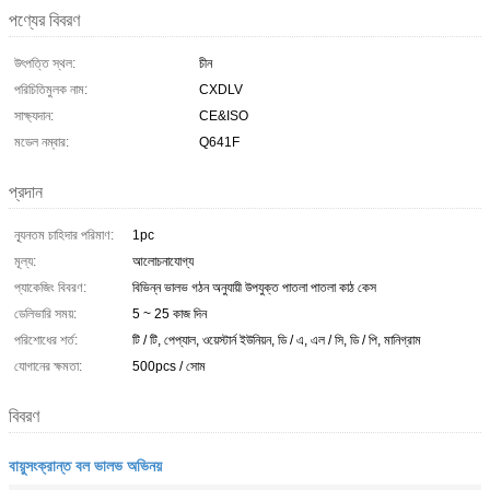
পণ্যের বিবরণ
উৎপত্তি স্থল:
চীন
পরিচিতিমুলক নাম:
CXDLV
সাক্ষ্যদান:
CE&ISO
মডেল নম্বার:
Q641F
প্রদান
ন্যূনতম চাহিদার পরিমাণ:
1pc
মূল্য:
আলোচনাযোগ্য
প্যাকেজিং বিবরণ:
বিভিন্ন ভালভ গঠন অনুযায়ী উপযুক্ত পাতলা পাতলা কাঠ কেস
ডেলিভারি সময়:
5 ~ 25 কাজ দিন
পরিশোধের শর্ত:
টি / টি, পেপ্যাল, ওয়েস্টার্ন ইউনিয়ন, ডি / এ, এল / সি, ডি / পি, মানিগ্রাম
যোগানের ক্ষমতা:
500pcs / সোম
বিবরণ
বায়ুসংক্রান্ত বল ভালভ অভিনয়