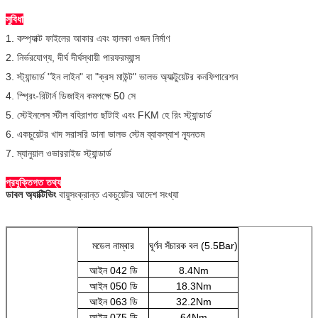
সুবিধা
1. কম্প্যাক্ট ফাইলের আকার এবং হালকা ওজন নির্মাণ
2. নির্ভরযোগ্য, দীর্ঘ দীর্ঘস্থায়ী পারফরম্যান্স
3. স্ট্যান্ডার্ড "ইন লাইন" বা "ক্রস মাউন্ট" ভালভ অ্যাক্টুয়েটর কনফিগারেশন
4. স্প্রিং-রিটার্ন ডিজাইন কমপক্ষে 50 সে
5. স্টেইনলেস স্টীল বহিরাগত ছাঁটাই এবং FKM হে রিং স্ট্যান্ডার্ড
6. একচুয়েটর খাদ সরাসরি ডানা ভালভ স্টেম ব্যাকল্যাশ ন্যূনতম
7. ম্যানুয়াল ওভাররাইড স্ট্যান্ডার্ড
প্রযুক্তিগত তথ্য
ডাবল অ্যাক্টিভিং
বায়ুসংক্রান্ত একচুয়েটর আদেশ সংখ্যা
মডেল নাম্বার
ঘূর্ণন সঁচারক বল (5.5Bar)
আইন 042 ডি
8.4Nm
আইন 050 ডি
18.3Nm
আইন 063 ডি
32.2Nm
আইন 075 ডি
64Nm