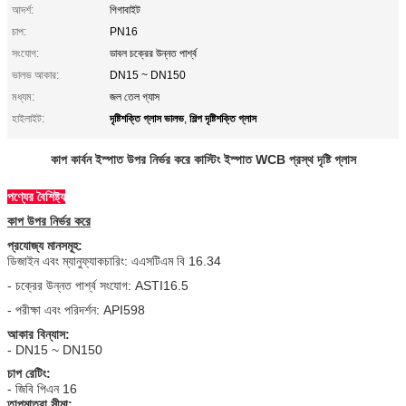
আদর্শ:
গিগাবাইট
চাপ:
PN16
সংযোগ:
ডাবল চক্রের উন্নত পার্শ্ব
ভালভ আকার:
DN15 ~ DN150
মধ্যম:
জল তেল গ্যাস
দৃষ্টিশক্তি গ্লাস ভালভ
শিল্প দৃষ্টিশক্তি গ্লাস
হাইলাইট:
,
কাপ কার্বন ইস্পাত উপর নির্ভর করে কাস্টিং ইস্পাত WCB প্রস্থ দৃষ্টি গ্লাস
পণ্যের বৈশিষ্ট্য
কাপ উপর নির্ভর করে
প্রযোজ্য মানসমূহ:
ডিজাইন এবং ম্যানুফ্যাকচারিং: এএসটিএম বি 16.34
- চক্রের উন্নত পার্শ্ব সংযোগ: ASTI16.5
- পরীক্ষা এবং পরিদর্শন: API598
আকার বিন্যাস:
- DN15 ~ DN150
চাপ রেটিং:
- জিবি পিএন 16
তাপমাত্রা সীমা: