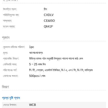
উৎপত্তি স্থল:
চীন
পরিচিতিমুলক নাম:
CXDLV
সাক্ষ্যদান:
CE&ISO
মডেল নম্বার:
Q641F
প্রদান
ন্যূনতম চাহিদার পরিমাণ:
1pc
মূল্য:
আলোচনাযোগ্য
প্যাকেজিং বিবরণ:
বিভিন্ন ভালভ গঠন অনুযায়ী উপযুক্ত পাতলা পাতলা কাঠ কেস
ডেলিভারি সময়:
5 ~ 25 কাজ দিন
পরিশোধের শর্ত:
টি / টি, পেপ্যাল, ওয়েস্টার্ন ইউনিয়ন, ডি / এ, এল / সি, ডি / পি, মানিগ্রাম
যোগানের ক্ষমতা:
500pcs / সোম
বিবরণ
প্রস্থ দৃষ্টি গ্লাস
দেহের উপাদান:
WCB