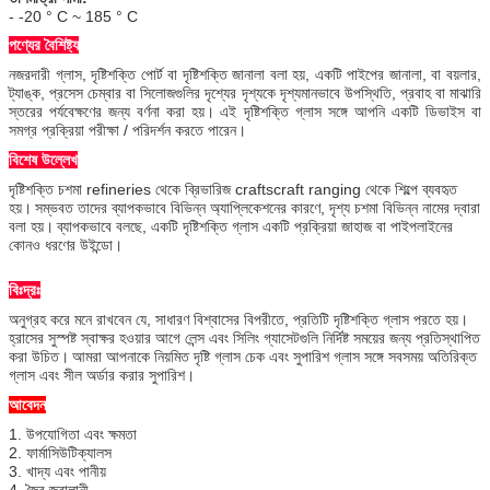
- -20 ° C ~ 185 ° C
পণ্যের বৈশিষ্ট্য
নজরদারী গ্লাস, দৃষ্টিশক্তি পোর্ট বা দৃষ্টিশক্তি জানালা বলা হয়, একটি পাইপের জানালা, বা বয়লার,
ট্যাঙ্ক, প্রসেস চেম্বার বা সিলোজগুলির দৃশ্যের দৃশ্যকে দৃশ্যমানভাবে উপস্থিতি, প্রবাহ বা মাঝারি
স্তরের পর্যবেক্ষণের জন্য বর্ণনা করা হয়।
এই দৃষ্টিশক্তি গ্লাস সঙ্গে আপনি একটি ডিভাইস বা
সমগ্র প্রক্রিয়া পরীক্ষা / পরিদর্শন করতে পারেন।
বিশেষ উল্লেখ
দৃষ্টিশক্তি চশমা refineries থেকে ব্রিভারিজ craftscraft ranging থেকে শিল্পে ব্যবহৃত
হয়।
সম্ভবত তাদের ব্যাপকভাবে বিভিন্ন অ্যাপ্লিকেশনের কারণে, দৃশ্য চশমা বিভিন্ন নামের দ্বারা
বলা হয়।
ব্যাপকভাবে বলছে, একটি দৃষ্টিশক্তি গ্লাস একটি প্রক্রিয়া জাহাজ বা পাইপলাইনের
কোনও ধরণের উইন্ডো।
বিঃদ্রঃ
অনুগ্রহ করে মনে রাখবেন যে, সাধারণ বিশ্বাসের বিপরীতে, প্রতিটি দৃষ্টিশক্তি গ্লাস পরতে হয়।
হ্রাসের সুস্পষ্ট স্বাক্ষর হওয়ার আগে লেন্স এবং সিলিং গ্যাসেটগুলি নির্দিষ্ট সময়ের জন্য প্রতিস্থাপিত
করা উচিত।
আমরা আপনাকে নিয়মিত দৃষ্টি গ্লাস চেক এবং সুপারিশ গ্লাস সঙ্গে সবসময় অতিরিক্ত
গ্লাস এবং সীল অর্ডার করার সুপারিশ।
আবেদন
1. উপযোগিতা এবং ক্ষমতা
2. ফার্মাসিউটিক্যালস
3. খাদ্য এবং পানীয়
4. জৈব জ্বালানী