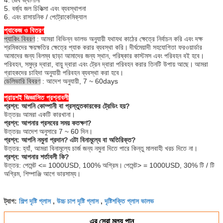
5. বর্জ্য জল চিকিত্সা এবং ব্যবস্থাপনা
6. এবং রাসায়নিক / পেট্রোকেমিক্যাল
প্যাকেজ ও বিতরণ
প্যাকিং বিবরণ
: আমরা বিভিন্ন ভালভ অনুযায়ী যথাযথ কাঠের ক্ষেত্রে নির্বাচন করি এবং দক্ষ
শ্রমিকদের ক্ষয়ক্ষতির ক্ষেত্রে প্যাক করার ব্যবস্থা করি।
দীর্ঘমেয়াদী সহযোগিতা ফরওয়ার্ডার
আমাদের জন্য বিলম্ব ছাড়া আমাদের জন্য স্থান, পরিষ্কার কাস্টমস এবং পরিবহন বই হবে।
পরিবহন, সমুদ্র দ্বারা, বায়ু দ্বারা এবং ট্রেন দ্বারা পরিবহন করার তিনটি উপায় আছে।
আমরা
গ্রাহকদের চাহিদা অনুযায়ী পরিবহন ব্যবস্থা করা হবে।
ডেলিভারি বিবরণ
: আদেশ অনুযায়ী, 7 ~ 60days
প্রায়শই জিজ্ঞাসিত প্রশ্নাবলী
প্রশ্ন: আপনি কোম্পানী বা প্রস্তুতকারকের ট্রেডিং হয়?
উত্তরঃ আমরা একটি কারখানা।
প্রশ্ন: আপনার প্রসবের সময় কতক্ষণ?
উত্তরঃ আদেশ অনুসারে 7 ~ 60 দিন।
প্রশ্ন: আপনি নমুনা প্রদান?
এটা বিনামূল্যে বা অতিরিক্ত?
উত্তর: হ্যাঁ, আমরা বিনামূল্যে চার্জ জন্য নমুনা দিতে পারে কিন্তু মালবাহী খরচ দিতে না।
প্রশ্ন: আপনার শর্তাবলী কি?
উত্তর: পেমেন্ট <= 1000USD, 100% অগ্রিম।
পেমেন্ট> = 1000USD, 30% টি / টি
অগ্রিম, শিম্পাঞ্জি আগে ভারসাম্য।
শিল্প দৃষ্টি গ্লাস
উচ্চ চাপ দৃষ্টি গ্লাস
দৃষ্টিশক্তি গ্লাস ভালভ
ট্যাগ:
,
,
এর সেরা মূল্য পান