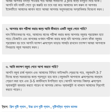
আমরা আপনার তদন্ত পাওয়ার পরে আমরা সাধারণত 3 ঘন্টার মধ্যে উদ্ধৃতি দিয়ে থাকি।
আপনি যদি দামটি পেতে খুব জরুরি হন তবে দয়া করে আমাদের কল করুন বা আপনার
ইমেলটিতে আমাদের জানান যাতে আমরা আপনার অনুসন্ধানের অগ্রাধিকার বিবেচনা করব।
২. আপনার মান পরীক্ষা করার জন্য আমি কীভাবে একটি নমুনা পেতে পারি?
দাম নিশ্চিতকরণের পরে, আমাদের মানের পরীক্ষা করার জন্য আপনার নমুনার প্রয়োজন হতে
পারে।ডিজাইন এবং কাগজের গুণমান পরীক্ষা করার জন্য যদি আপনার কেবল ফাঁকা নমুনার
প্রয়োজন হয় তবে আপনি যতক্ষণ এক্সপ্রেস ভাড়ার সামর্থ্য রাখবেন ততক্ষণ আমরা আপনাকে
নিখরচায় নমুনা সরবরাহ করব।
৩. আমি কতক্ষণ নমুনা পেতে আশা করতে পারি?
আপনি নমুনা চার্জ প্রদান এবং আমাদের নিশ্চিত ফাইলগুলি প্রেরণের পরে, নমুনাগুলি 3-7
দিনের মধ্যে সরবরাহের জন্য প্রস্তুত হয়ে যাবে।নমুনাগুলি আপনাকে এক্সপ্রেসের মাধ্যমে
প্রেরণ করা হবে এবং 3-5 কার্যদিবসে উপস্থিত হবে।আপনি আপনার নিজস্ব এক্সপ্রেস
অ্যাকাউন্ট ব্যবহার করতে পারেন বা আপনার কোনও অ্যাকাউন্ট না থাকলে আমাদের প্রিপেই
করতে পারেন।
শিল্প দৃষ্টি গ্লাস
উচ্চ চাপ দৃষ্টি গ্লাস
দৃষ্টিশক্তি গ্লাস ভালভ
ট্যাগ:
,
,