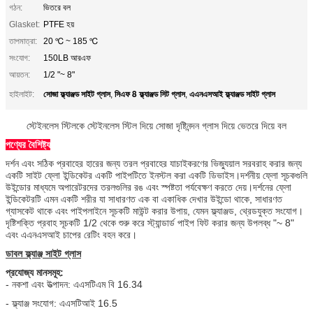
গঠন:
ভিতরে বল
Glasket:
PTFE হয়
তাপমাত্রা:
20 ℃ ~ 185 ℃
সংযোগ:
150LB আরএফ
আয়তন:
1/2 "~ 8"
সোজা ফ্ল্যাঞ্জড সাইট গ্লাস
সিএফ 8 ফ্ল্যাঞ্জড সিট গ্লাস
এএনএসআই ফ্ল্যাঞ্জড সাইট গ্লাস
হাইলাইট:
,
,
স্টেইনলেস স্টিলকে স্টেইনলেস স্টিল দিয়ে সোজা দৃষ্টিনন্দন গ্লাস দিয়ে ভেতরে দিয়ে বল
পণ্যের বৈশিষ্ট্য
দর্শন এবং সঠিক প্রবাহের হারের জন্য তরল প্রবাহের যাচাইকরণের ভিজ্যুয়াল সরবরাহ করার জন্য
একটি সাইট ফ্লো ইন্ডিকেটর একটি পাইপটিতে ইনস্টল করা একটি ডিভাইস।দর্শনীয় ফ্লো সূচকগুলি
উইন্ডোর মাধ্যমে অপারেটরদের তরলগুলির রঙ এবং স্পষ্টতা পর্যবেক্ষণ করতে দেয়।দর্শনের ফ্লো
ইন্ডিকেটরটি এমন একটি শরীর যা সাধারণত এক বা একাধিক দেখার উইন্ডো থাকে, সাধারণত
গ্যাসকেট থাকে এবং পাইপলাইনে সূচকটি মাউন্ট করার উপায়, যেমন ফ্ল্যাঞ্জড, থ্রেডযুক্ত সংযোগ।
দৃষ্টিশক্তি প্রবাহ সূচকটি 1/2 থেকে শুরু করে স্ট্যান্ডার্ড পাইপ ফিট করার জন্য উপলব্ধ "~ 8"
এবং এএনএসআই চাপের রেটিং বহন করে।
ডাবল ফ্ল্যাঞ্জ সাইট গ্লাস
প্রযোজ্য মানসমূহ:
- নকশা এবং উত্পাদন: এএসটিএম বি 16.34
- ফ্ল্যাঞ্জ সংযোগ: এএসটিআই 16.5