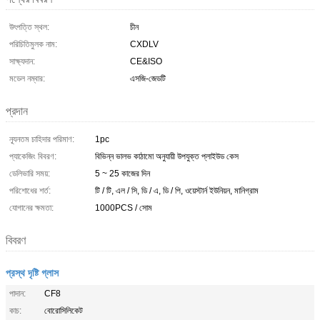
উৎপত্তি স্থল:
চীন
পরিচিতিমুলক নাম:
CXDLV
সাক্ষ্যদান:
CE&ISO
মডেল নম্বার:
এসজি-জেডটি
প্রদান
ন্যূনতম চাহিদার পরিমাণ:
1pc
প্যাকেজিং বিবরণ:
বিভিন্ন ভালভ কাঠামো অনুযায়ী উপযুক্ত প্লাইউড কেস
ডেলিভারি সময়:
5 ~ 25 কাজের দিন
পরিশোধের শর্ত:
টি / টি, এল / সি, ডি / এ, ডি / পি, ওয়েস্টার্ন ইউনিয়ন, মানিগ্রাম
যোগানের ক্ষমতা:
1000PCS / সোম
বিবরণ
প্রস্থ দৃষ্টি গ্লাস
পাদান:
CF8
কাচ:
বোরোসিলিকেট