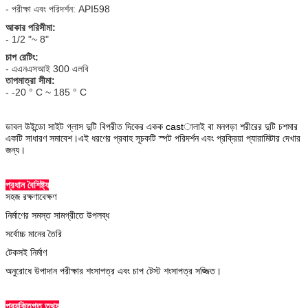
- পরীক্ষা এবং পরিদর্শন: API598
আকার পরিসীমা:
- 1/2 "~ 8"
চাপ রেটিং:
- এএনএসআই 300 এলবি
তাপমাত্রা সীমা:
- -20 ° C ~ 185 ° C
ডাবল উইন্ডো সাইট গ্লাস দুটি বিপরীত দিকের একক castালাই বা মনগড়া শরীরের দুটি চশমার
একটি সাধারণ সমাবেশ।এই ধরণের প্রবাহ সূচকটি স্পট পরিদর্শন এবং প্রক্রিয়া প্যারামিটার দেখার
জন্য।
প্রধান বৈশিষ্ট্য
সহজ রক্ষণাবেক্ষণ
নির্মাণের সমস্ত সামগ্রীতে উপলব্ধ
সর্বোচ্চ মানের তৈরি
টেকসই নির্মাণ
অনুরোধে উপাদান পরীক্ষার শংসাপত্র এবং চাপ টেস্ট শংসাপত্র সজ্জিত।
প্রযুক্তিগত তথ্য