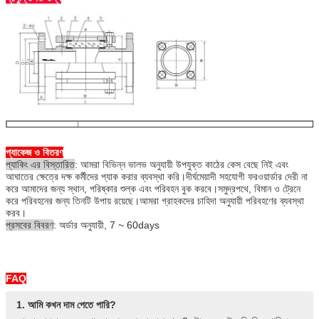
আকার
মাত
এইচ
এল
ডি
প্যাকেজ ও বিতরণ
2 "
140
230
162
প্যাকিং এর বিস্তারিত
: আমরা বিভিন্ন ভালভ অনুযায়ী উপযুক্ত কাঠের কেস বেছে নিই এবং
আঘাতের ক্ষেত্রে দক্ষ কর্মীদের প্যাক করার ব্যবস্থা করি।দীর্ঘমেয়াদী সহযোগী ফরওয়ার্ডার দেরী না
6 "
-
420
318
করে আমাদের জন্য স্থান, পরিষ্কার শুল্ক এবং পরিবহন বুক করবে।সমুদ্রপথে, বিমান ও ট্রেনে
করে পরিবহনের জন্য তিনটি উপায় রয়েছে।আমরা গ্রাহকদের চাহিদা অনুযায়ী পরিবহণের ব্যবস্থা
করব।
প্রসবের বিবরণ
: অর্ডার অনুযায়ী, 7 ~ 60days
FAQ
1. আমি কখন দাম পেতে পারি?